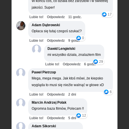
W końcu coś, co działa bez zarzutów i w świetnej
jakości. Super!
17
Lubie to!
Odpowiedz
11 godz.
Adam Dąbrowski
Opłaca się tutaj czegoś szukać?
0
Lubie to!
Odpowiedz
9 godz.
Dawid Lengielski
mi wszystko działa, znalazłem film
29
Lubie to!
Odpowiedz
6 godz.
Paweł Pietrzop
Mega, mega mega. Jak ktoś mówi, że kiepsko
wygląda to musi się nieźle walnąć w głowe xD
6
Lubie to!
Odpowiedz
2 dni
Marcin Andrzej Polak
Ogromna baza filmów, Polecam !!
12
Lubie to!
Odpowiedz
5 dni
Adam Sikorski