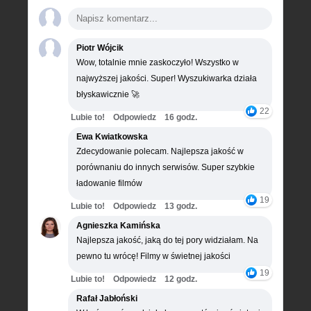
Piotr Wójcik
Wow, totalnie mnie zaskoczyło! Wszystko w
najwyższej jakości. Super! Wyszukiwarka działa
błyskawicznie 🚀
22
Lubie to!
Odpowiedz
16 godz.
Ewa Kwiatkowska
Zdecydowanie polecam. Najlepsza jakość w
porównaniu do innych serwisów. Super szybkie
ładowanie filmów
19
Lubie to!
Odpowiedz
13 godz.
Agnieszka Kamińska
Najlepsza jakość, jaką do tej pory widziałam. Na
pewno tu wrócę! Filmy w świetnej jakości
19
Lubie to!
Odpowiedz
12 godz.
Rafał Jabłoński