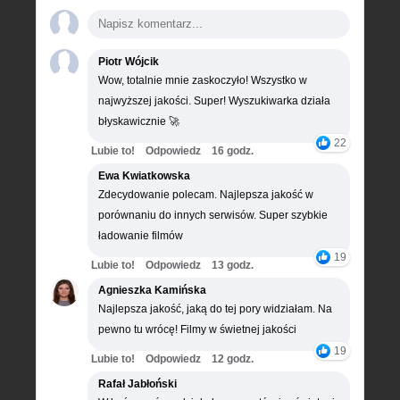
Piotr Wójcik
Wow, totalnie mnie zaskoczyło! Wszystko w
najwyższej jakości. Super! Wyszukiwarka działa
błyskawicznie 🚀
22
Lubie to!
Odpowiedz
16 godz.
Ewa Kwiatkowska
Zdecydowanie polecam. Najlepsza jakość w
porównaniu do innych serwisów. Super szybkie
ładowanie filmów
19
Lubie to!
Odpowiedz
13 godz.
Agnieszka Kamińska
Najlepsza jakość, jaką do tej pory widziałam. Na
pewno tu wrócę! Filmy w świetnej jakości
19
Lubie to!
Odpowiedz
12 godz.
Rafał Jabłoński