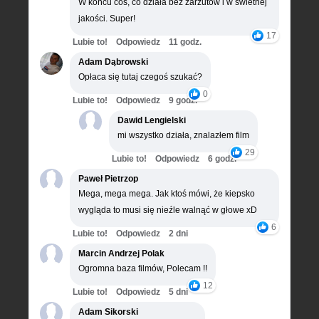
W końcu coś, co działa bez zarzutów i w świetnej
jakości. Super!
17
Lubie to!
Odpowiedz
11 godz.
Adam Dąbrowski
Opłaca się tutaj czegoś szukać?
0
Lubie to!
Odpowiedz
9 godz.
Dawid Lengielski
mi wszystko działa, znalazłem film
29
Lubie to!
Odpowiedz
6 godz.
Paweł Pietrzop
Mega, mega mega. Jak ktoś mówi, że kiepsko
wygląda to musi się nieźle walnąć w głowe xD
6
Lubie to!
Odpowiedz
2 dni
Marcin Andrzej Polak
Ogromna baza filmów, Polecam !!
12
Lubie to!
Odpowiedz
5 dni
Adam Sikorski