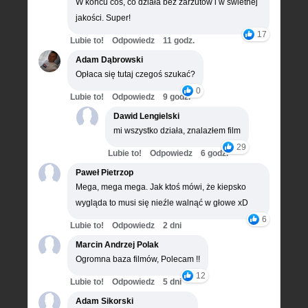
W końcu coś, co działa bez zarzutów i w świetnej
jakości. Super!
17
Lubie to!
Odpowiedz
11 godz.
Adam Dąbrowski
Opłaca się tutaj czegoś szukać?
0
Lubie to!
Odpowiedz
9 godz.
Dawid Lengielski
mi wszystko działa, znalazłem film
29
Lubie to!
Odpowiedz
6 godz.
Paweł Pietrzop
Mega, mega mega. Jak ktoś mówi, że kiepsko
wygląda to musi się nieźle walnąć w głowe xD
6
Lubie to!
Odpowiedz
2 dni
Marcin Andrzej Polak
Ogromna baza filmów, Polecam !!
12
Lubie to!
Odpowiedz
5 dni
Adam Sikorski