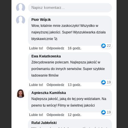
Piotr Wójcik
Wow, totalnie mnie zaskoczyło! Wszystko w
najwyższej jakości. Super! Wyszukiwarka działa
błyskawicznie 🚀
22
Lubie to!
Odpowiedz
16 godz.
Ewa Kwiatkowska
Zdecydowanie polecam. Najlepsza jakość w
porównaniu do innych serwisów. Super szybkie
ładowanie filmów
19
Lubie to!
Odpowiedz
13 godz.
Agnieszka Kamińska
Najlepsza jakość, jaką do tej pory widziałam. Na
pewno tu wrócę! Filmy w świetnej jakości
19
Lubie to!
Odpowiedz
12 godz.
Rafał Jabłoński