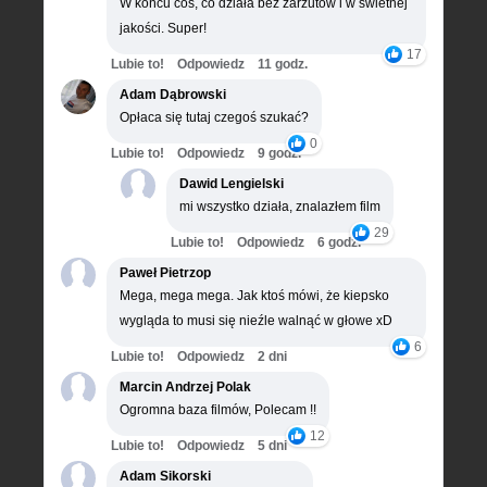
W końcu coś, co działa bez zarzutów i w świetnej
jakości. Super!
17
Lubie to!
Odpowiedz
11 godz.
Adam Dąbrowski
Opłaca się tutaj czegoś szukać?
0
Lubie to!
Odpowiedz
9 godz.
Dawid Lengielski
mi wszystko działa, znalazłem film
29
Lubie to!
Odpowiedz
6 godz.
Paweł Pietrzop
Mega, mega mega. Jak ktoś mówi, że kiepsko
wygląda to musi się nieźle walnąć w głowe xD
6
Lubie to!
Odpowiedz
2 dni
Marcin Andrzej Polak
Ogromna baza filmów, Polecam !!
12
Lubie to!
Odpowiedz
5 dni
Adam Sikorski