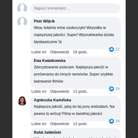
Piotr Wójcik
Wow, totalnie mnie zaskoczyło! Wszystko w
najwyższej jakości. Super! Wyszukiwarka działa
błyskawicznie 🚀
22
Lubie to!
Odpowiedz
16 godz.
Ewa Kwiatkowska
Zdecydowanie polecam. Najlepsza jakość w
porównaniu do innych serwisów. Super szybkie
ładowanie filmów
19
Lubie to!
Odpowiedz
13 godz.
Agnieszka Kamińska
Najlepsza jakość, jaką do tej pory widziałam. Na
pewno tu wrócę! Filmy w świetnej jakości
19
Lubie to!
Odpowiedz
12 godz.
Rafał Jabłoński