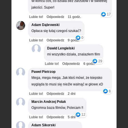
W końcu coś, co działa bez zarzutów i w świetnej
jakości. Super!
17
Lubie to!
Odpowiedz
11 godz.
Adam Dąbrowski
Opłaca się tutaj czegoś szukać?
0
Lubie to!
Odpowiedz
9 godz.
Dawid Lengielski
mi wszystko działa, znalazłem film
29
Lubie to!
Odpowiedz
6 godz.
Paweł Pietrzop
Mega, mega mega. Jak ktoś mówi, że kiepsko
wygląda to musi się nieźle walnąć w głowe xD
6
Lubie to!
Odpowiedz
2 dni
Marcin Andrzej Polak
Ogromna baza filmów, Polecam !!
12
Lubie to!
Odpowiedz
5 dni
Adam Sikorski