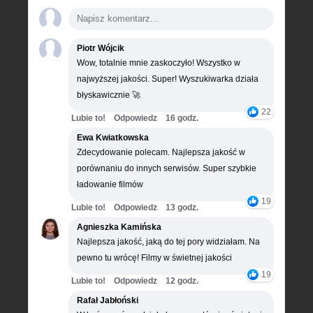
Piotr Wójcik
Wow, totalnie mnie zaskoczyło! Wszystko w
najwyższej jakości. Super! Wyszukiwarka działa
błyskawicznie 🚀
22
Lubie to!
Odpowiedz
16 godz.
Ewa Kwiatkowska
Zdecydowanie polecam. Najlepsza jakość w
porównaniu do innych serwisów. Super szybkie
ładowanie filmów
19
Lubie to!
Odpowiedz
13 godz.
Agnieszka Kamińska
Najlepsza jakość, jaką do tej pory widziałam. Na
pewno tu wrócę! Filmy w świetnej jakości
19
Lubie to!
Odpowiedz
12 godz.
Rafał Jabłoński