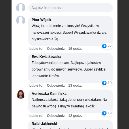
Piotr Wójcik
Wow, totalnie mnie zaskoczyło! Wszystko w
najwyższej jakości. Super! Wyszukiwarka działa
błyskawicznie 🚀
22
Lubie to!
Odpowiedz
16 godz.
Ewa Kwiatkowska
Zdecydowanie polecam. Najlepsza jakość w
porównaniu do innych serwisów. Super szybkie
ładowanie filmów
19
Lubie to!
Odpowiedz
13 godz.
Agnieszka Kamińska
Najlepsza jakość, jaką do tej pory widziałam. Na
pewno tu wrócę! Filmy w świetnej jakości
19
Lubie to!
Odpowiedz
12 godz.
Rafał Jabłoński