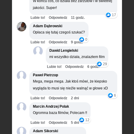
W końcu coś, co działa bez zarzutów i w świetnej
jakości. Super!
17
Lubie to!
Odpowiedz
11 godz.
Adam Dąbrowski
Opłaca się tutaj czegoś szukać?
0
Lubie to!
Odpowiedz
9 godz.
Dawid Lengielski
mi wszystko działa, znalazłem film
29
Lubie to!
Odpowiedz
6 godz.
Paweł Pietrzop
Mega, mega mega. Jak ktoś mówi, że kiepsko
wygląda to musi się nieźle walnąć w głowe xD
6
Lubie to!
Odpowiedz
2 dni
Marcin Andrzej Polak
Ogromna baza filmów, Polecam !!
12
Lubie to!
Odpowiedz
5 dni
Adam Sikorski