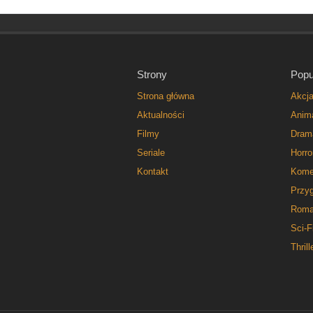
Strony
Popu
Strona główna
Akcj
Aktualności
Anim
Filmy
Dram
Seriale
Horro
Kontakt
Kome
Przy
Roma
Sci-F
Thrill