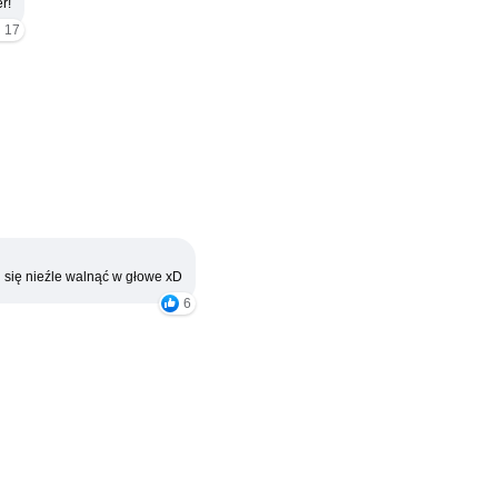
r!
17
 się nieźle walnąć w głowe xD
6