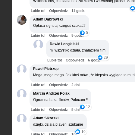
W końcu coś, co działa bez zarzutów i w świetnej jakości. Supe
Lubie to!
Odpowiedz
11 godz.
Adam Dąbrowski
Opłaca się tutaj czegoś szukać?
0
Lubie to!
Odpowiedz
9 godz.
Dawid Lengielski
mi wszystko działa, znalazłem film
29
Lubie to!
Odpowiedz
6 godz.
Paweł Pietrzop
Mega, mega mega. Jak ktoś mówi, że kiepsko wygląda to musi
Lubie to!
Odpowiedz
2 dni
Marcin Andrzej Polak
Ogromna baza filmów, Polecam !!
12
Lubie to!
Odpowiedz
5 dni
Adam Sikorski
dzięki, działa player i szukanie
10
Lubie to!
Odpowiedz
10 dni