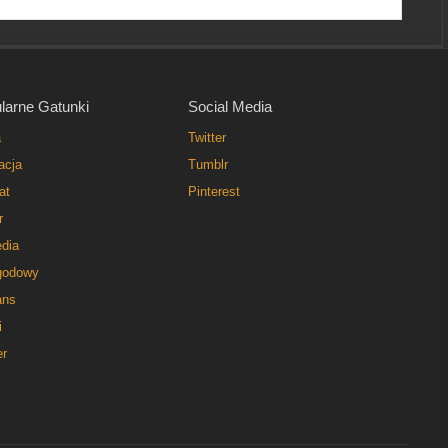
larne Gatunki
Social Media
a
Twitter
acja
Tumblr
at
Pinterest
r
dia
godowy
ns
i
er