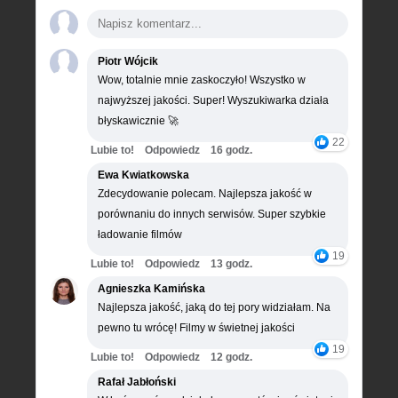
Piotr Wójcik
Wow, totalnie mnie zaskoczyło! Wszystko w
najwyższej jakości. Super! Wyszukiwarka działa
błyskawicznie 🚀
22
Lubie to!
Odpowiedz
16 godz.
Ewa Kwiatkowska
Zdecydowanie polecam. Najlepsza jakość w
porównaniu do innych serwisów. Super szybkie
ładowanie filmów
19
Lubie to!
Odpowiedz
13 godz.
Agnieszka Kamińska
Najlepsza jakość, jaką do tej pory widziałam. Na
pewno tu wrócę! Filmy w świetnej jakości
19
Lubie to!
Odpowiedz
12 godz.
Rafał Jabłoński