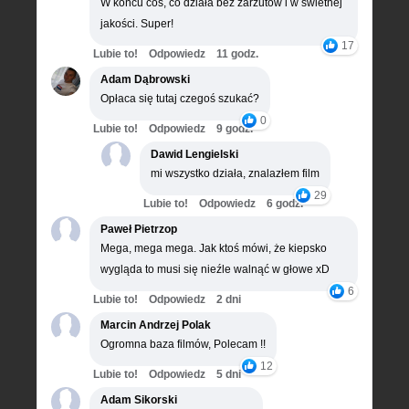
W końcu coś, co działa bez zarzutów i w świetnej
jakości. Super!
17
Lubie to!
Odpowiedz
11 godz.
Adam Dąbrowski
Opłaca się tutaj czegoś szukać?
0
Lubie to!
Odpowiedz
9 godz.
Dawid Lengielski
mi wszystko działa, znalazłem film
29
Lubie to!
Odpowiedz
6 godz.
Paweł Pietrzop
Mega, mega mega. Jak ktoś mówi, że kiepsko
wygląda to musi się nieźle walnąć w głowe xD
6
Lubie to!
Odpowiedz
2 dni
Marcin Andrzej Polak
Ogromna baza filmów, Polecam !!
12
Lubie to!
Odpowiedz
5 dni
Adam Sikorski