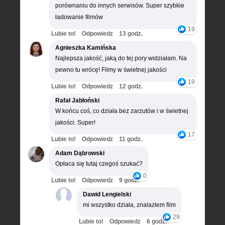
porównaniu do innych serwisów. Super szybkie
ładowanie filmów
19
Lubie to!
Odpowiedz
13 godz.
Agnieszka Kamińska
Najlepsza jakość, jaką do tej pory widziałam. Na
pewno tu wrócę! Filmy w świetnej jakości
19
Lubie to!
Odpowiedz
12 godz.
Rafał Jabłoński
W końcu coś, co działa bez zarzutów i w świetnej
jakości. Super!
17
Lubie to!
Odpowiedz
11 godz.
Adam Dąbrowski
Opłaca się tutaj czegoś szukać?
0
Lubie to!
Odpowiedz
9 godz.
Dawid Lengielski
mi wszystko działa, znalazłem film
29
Lubie to!
Odpowiedz
6 godz.