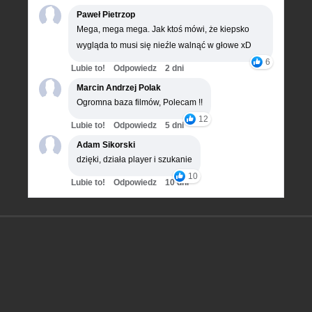
Paweł Pietrzop
Mega, mega mega. Jak ktoś mówi, że kiepsko
wygląda to musi się nieźle walnąć w głowe xD
6
Lubie to!
Odpowiedz
2 dni
Marcin Andrzej Polak
Ogromna baza filmów, Polecam !!
12
Lubie to!
Odpowiedz
5 dni
Adam Sikorski
dzięki, działa player i szukanie
10
Lubie to!
Odpowiedz
10 dni