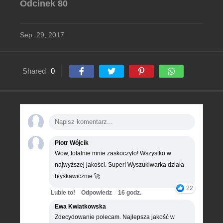
Odcinek 80
Sep. 29, 2017
Shared
0
Piotr Wójcik
Wow, totalnie mnie zaskoczyło! Wszystko w
najwyższej jakości. Super! Wyszukiwarka działa
błyskawicznie 🚀
22
Lubie to!
Odpowiedz
16 godz.
Ewa Kwiatkowska
Zdecydowanie polecam. Najlepsza jakość w