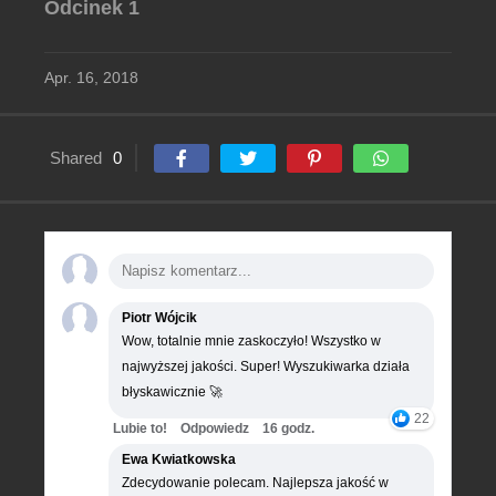
Odcinek 1
Apr. 16, 2018
Shared
0
Piotr Wójcik
Wow, totalnie mnie zaskoczyło! Wszystko w
najwyższej jakości. Super! Wyszukiwarka działa
błyskawicznie 🚀
22
Lubie to!
Odpowiedz
16 godz.
Ewa Kwiatkowska
Zdecydowanie polecam. Najlepsza jakość w