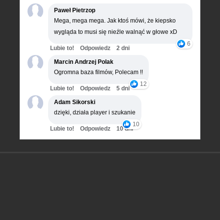
Paweł Pietrzop
Mega, mega mega. Jak ktoś mówi, że kiepsko
wygląda to musi się nieźle walnąć w głowe xD
6
Lubie to!
Odpowiedz
2 dni
Marcin Andrzej Polak
Ogromna baza filmów, Polecam !!
12
Lubie to!
Odpowiedz
5 dni
Adam Sikorski
dzięki, działa player i szukanie
10
Lubie to!
Odpowiedz
10 dni