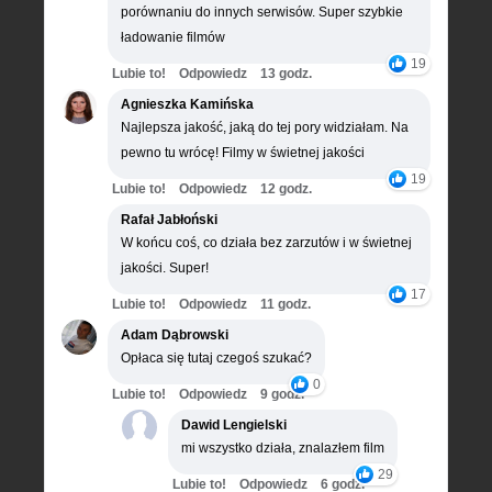
porównaniu do innych serwisów. Super szybkie
ładowanie filmów
19
Lubie to!
Odpowiedz
13 godz.
Agnieszka Kamińska
Najlepsza jakość, jaką do tej pory widziałam. Na
pewno tu wrócę! Filmy w świetnej jakości
19
Lubie to!
Odpowiedz
12 godz.
Rafał Jabłoński
W końcu coś, co działa bez zarzutów i w świetnej
jakości. Super!
17
Lubie to!
Odpowiedz
11 godz.
Adam Dąbrowski
Opłaca się tutaj czegoś szukać?
0
Lubie to!
Odpowiedz
9 godz.
Dawid Lengielski
mi wszystko działa, znalazłem film
29
Lubie to!
Odpowiedz
6 godz.