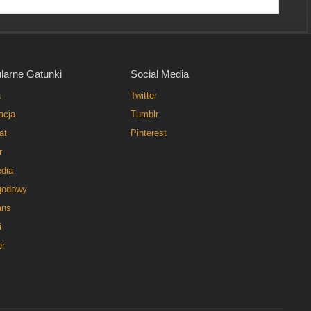
larne Gatunki
Social Media
a
Twitter
acja
Tumblr
at
Pinterest
r
dia
godowy
ns
i
er