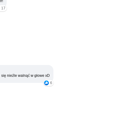
r!
17
 się nieźle walnąć w głowe xD
6