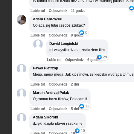
W końcu coś, co działa bez zarzutów i w świetnej jakości. Supe
Lubie to!
Odpowiedz
11 godz.
Adam Dąbrowski
Opłaca się tutaj czegoś szukać?
0
Lubie to!
Odpowiedz
9 godz.
Dawid Lengielski
mi wszystko działa, znalazłem film
29
Lubie to!
Odpowiedz
6 godz.
Paweł Pietrzop
Mega, mega mega. Jak ktoś mówi, że kiepsko wygląda to musi
Lubie to!
Odpowiedz
2 dni
Marcin Andrzej Polak
Ogromna baza filmów, Polecam !!
12
Lubie to!
Odpowiedz
5 dni
Adam Sikorski
dzięki, działa player i szukanie
10
Lubie to!
Odpowiedz
10 dni