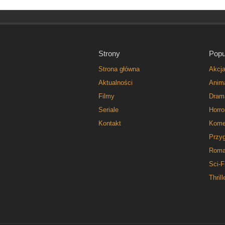
Strony
Popu
Strona główna
Akcj
Aktualności
Anim
Filmy
Dram
Seriale
Horro
Kontakt
Kome
Przy
Roma
Sci-F
Thrill