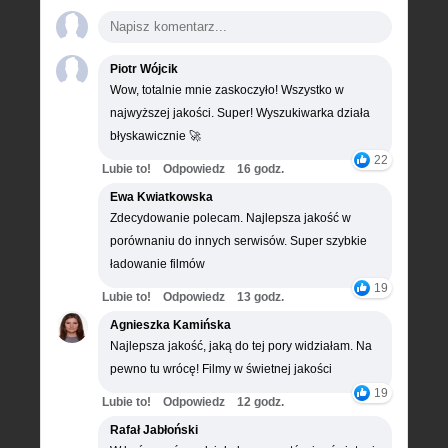
Piotr Wójcik
Wow, totalnie mnie zaskoczyło! Wszystko w
najwyższej jakości. Super! Wyszukiwarka działa
błyskawicznie 🚀
22
Lubie to!
Odpowiedz
16 godz.
Ewa Kwiatkowska
Zdecydowanie polecam. Najlepsza jakość w
porównaniu do innych serwisów. Super szybkie
ładowanie filmów
19
Lubie to!
Odpowiedz
13 godz.
Agnieszka Kamińska
Najlepsza jakość, jaką do tej pory widziałam. Na
pewno tu wrócę! Filmy w świetnej jakości
19
Lubie to!
Odpowiedz
12 godz.
Rafał Jabłoński