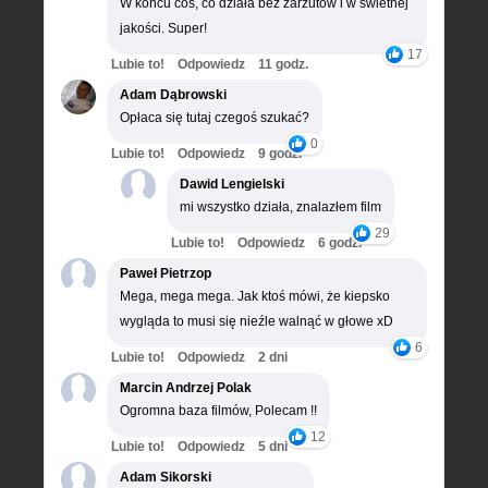
W końcu coś, co działa bez zarzutów i w świetnej
jakości. Super!
17
Lubie to!
Odpowiedz
11 godz.
Adam Dąbrowski
Opłaca się tutaj czegoś szukać?
0
Lubie to!
Odpowiedz
9 godz.
Dawid Lengielski
mi wszystko działa, znalazłem film
29
Lubie to!
Odpowiedz
6 godz.
Paweł Pietrzop
Mega, mega mega. Jak ktoś mówi, że kiepsko
wygląda to musi się nieźle walnąć w głowe xD
6
Lubie to!
Odpowiedz
2 dni
Marcin Andrzej Polak
Ogromna baza filmów, Polecam !!
12
Lubie to!
Odpowiedz
5 dni
Adam Sikorski