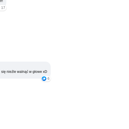
r!
17
 się nieźle walnąć w głowe xD
6