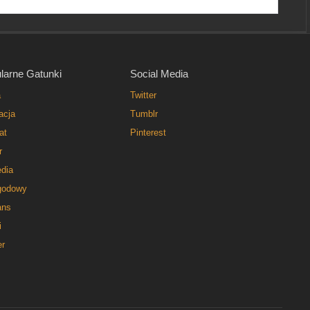
larne Gatunki
Social Media
a
Twitter
acja
Tumblr
at
Pinterest
r
dia
godowy
ns
i
er