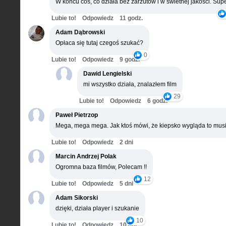
W końcu coś, co działa bez zarzutów i w świetnej jakości. Supe
Lubie to!
Odpowiedz
11 godz.
Adam Dąbrowski
Opłaca się tutaj czegoś szukać?
0
Lubie to!
Odpowiedz
9 godz.
Dawid Lengielski
mi wszystko działa, znalazłem film
29
Lubie to!
Odpowiedz
6 godz.
Paweł Pietrzop
Mega, mega mega. Jak ktoś mówi, że kiepsko wygląda to musi
Lubie to!
Odpowiedz
2 dni
Marcin Andrzej Polak
Ogromna baza filmów, Polecam !!
12
Lubie to!
Odpowiedz
5 dni
Adam Sikorski
dzięki, działa player i szukanie
10
Lubie to!
Odpowiedz
10 dni