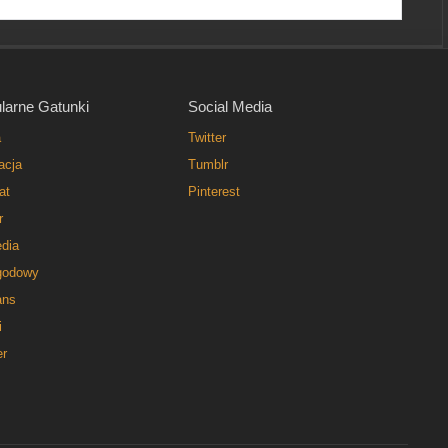
larne Gatunki
Social Media
a
Twitter
acja
Tumblr
at
Pinterest
r
dia
godowy
ns
i
er