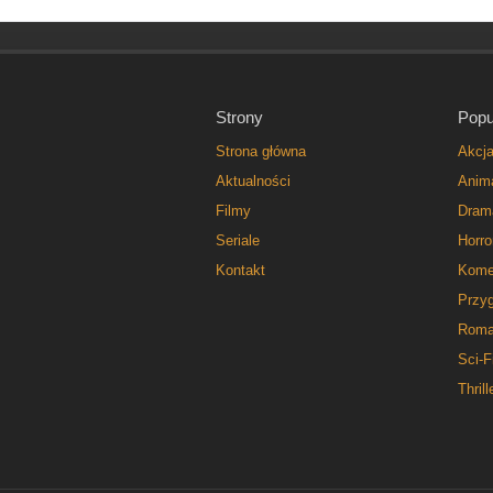
Strony
Popu
Strona główna
Akcj
Aktualności
Anim
Filmy
Dram
Seriale
Horro
Kontakt
Kome
Przy
Roma
Sci-F
Thrill