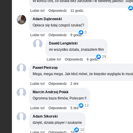
W końcu coś, co działa bez zarzutów i w świetnej jakości. Supe
Lubie to!
Odpowiedz
11 godz.
Adam Dąbrowski
Opłaca się tutaj czegoś szukać?
0
Lubie to!
Odpowiedz
9 godz.
Dawid Lengielski
mi wszystko działa, znalazłem film
29
Lubie to!
Odpowiedz
6 godz.
Paweł Pietrzop
Mega, mega mega. Jak ktoś mówi, że kiepsko wygląda to musi
Lubie to!
Odpowiedz
2 dni
Marcin Andrzej Polak
Ogromna baza filmów, Polecam !!
12
Lubie to!
Odpowiedz
5 dni
Adam Sikorski
dzięki, działa player i szukanie
10
Lubie to!
Odpowiedz
10 dni