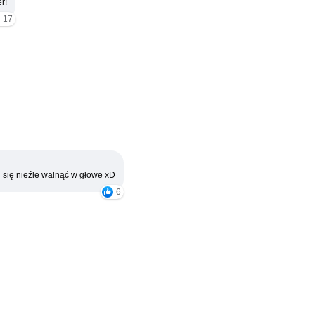
r!
17
 się nieźle walnąć w głowe xD
6