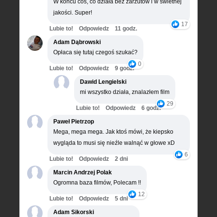
W końcu coś, co działa bez zarzutów i w świetnej
jakości. Super!
17
Lubie to!
Odpowiedz
11 godz.
Adam Dąbrowski
Opłaca się tutaj czegoś szukać?
0
Lubie to!
Odpowiedz
9 godz.
Dawid Lengielski
mi wszystko działa, znalazłem film
29
Lubie to!
Odpowiedz
6 godz.
Paweł Pietrzop
Mega, mega mega. Jak ktoś mówi, że kiepsko
wygląda to musi się nieźle walnąć w głowe xD
6
Lubie to!
Odpowiedz
2 dni
Marcin Andrzej Polak
Ogromna baza filmów, Polecam !!
12
Lubie to!
Odpowiedz
5 dni
Adam Sikorski