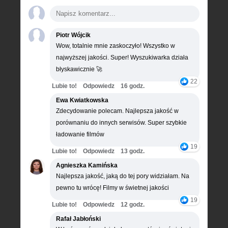
Piotr Wójcik
Wow, totalnie mnie zaskoczyło! Wszystko w
najwyższej jakości. Super! Wyszukiwarka działa
błyskawicznie 🚀
22
Lubie to!
Odpowiedz
16 godz.
Ewa Kwiatkowska
Zdecydowanie polecam. Najlepsza jakość w
porównaniu do innych serwisów. Super szybkie
ładowanie filmów
19
Lubie to!
Odpowiedz
13 godz.
Agnieszka Kamińska
Najlepsza jakość, jaką do tej pory widziałam. Na
pewno tu wrócę! Filmy w świetnej jakości
19
Lubie to!
Odpowiedz
12 godz.
Rafał Jabłoński