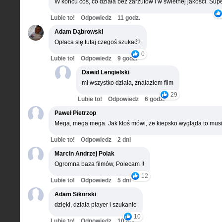
W końcu coś, co działa bez zarzutów i w świetnej jakości. Supe
Lubie to!
Odpowiedz
11 godz.
Adam Dąbrowski
Opłaca się tutaj czegoś szukać?
0
Lubie to!
Odpowiedz
9 godz.
Dawid Lengielski
mi wszystko działa, znalazłem film
29
Lubie to!
Odpowiedz
6 godz.
Paweł Pietrzop
Mega, mega mega. Jak ktoś mówi, że kiepsko wygląda to musi
Lubie to!
Odpowiedz
2 dni
Marcin Andrzej Polak
Ogromna baza filmów, Polecam !!
12
Lubie to!
Odpowiedz
5 dni
Adam Sikorski
dzięki, działa player i szukanie
10
Lubie to!
Odpowiedz
10 dni