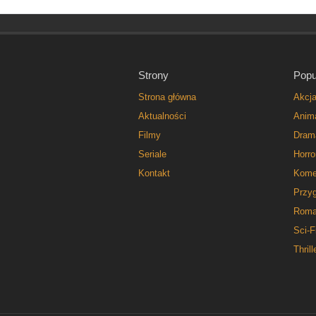
Strony
Popu
Strona główna
Akcj
Aktualności
Anim
Filmy
Dram
Seriale
Horro
Kontakt
Kome
Przy
Roma
Sci-F
Thrill