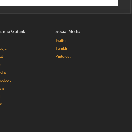
larne Gatunki
Social Media
a
Twitter
acja
Tumblr
at
Pinterest
r
dia
godowy
ns
i
er