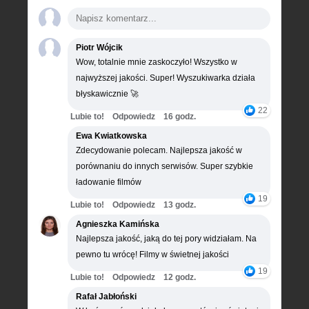
Piotr Wójcik
Wow, totalnie mnie zaskoczyło! Wszystko w
najwyższej jakości. Super! Wyszukiwarka działa
błyskawicznie 🚀
22
Lubie to!
Odpowiedz
16 godz.
Ewa Kwiatkowska
Zdecydowanie polecam. Najlepsza jakość w
porównaniu do innych serwisów. Super szybkie
ładowanie filmów
19
Lubie to!
Odpowiedz
13 godz.
Agnieszka Kamińska
Najlepsza jakość, jaką do tej pory widziałam. Na
pewno tu wrócę! Filmy w świetnej jakości
19
Lubie to!
Odpowiedz
12 godz.
Rafał Jabłoński