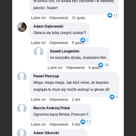
W końcu coś, co działa bez zarzutów i w świetnej
jakości. Super!
17
Lubie to!
Odpowiedz
11 godz.
Adam Dąbrowski
Opłaca się tutaj czegoś szukać?
0
Lubie to!
Odpowiedz
9 godz.
Dawid Lengielski
mi wszystko działa, znalazłem film
29
Lubie to!
Odpowiedz
6 godz.
Paweł Pietrzop
Mega, mega mega. Jak ktoś mówi, że kiepsko
wygląda to musi się nieźle walnąć w głowe xD
6
Lubie to!
Odpowiedz
2 dni
Marcin Andrzej Polak
Ogromna baza filmów, Polecam !!
12
Lubie to!
Odpowiedz
5 dni
Adam Sikorski