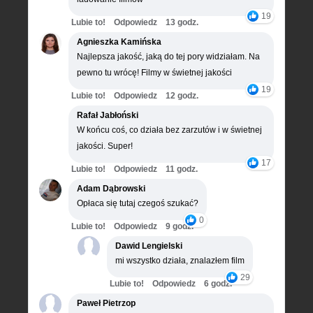
19
Lubie to!
Odpowiedz
13 godz.
Agnieszka Kamińska
Najlepsza jakość, jaką do tej pory widziałam. Na
pewno tu wrócę! Filmy w świetnej jakości
19
Lubie to!
Odpowiedz
12 godz.
Rafał Jabłoński
W końcu coś, co działa bez zarzutów i w świetnej
jakości. Super!
17
Lubie to!
Odpowiedz
11 godz.
Adam Dąbrowski
Opłaca się tutaj czegoś szukać?
0
Lubie to!
Odpowiedz
9 godz.
Dawid Lengielski
mi wszystko działa, znalazłem film
29
Lubie to!
Odpowiedz
6 godz.
Paweł Pietrzop