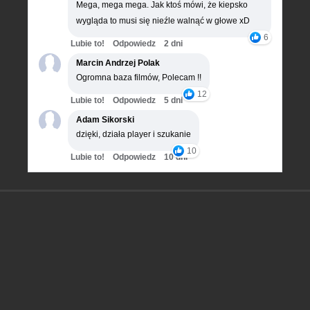
Mega, mega mega. Jak ktoś mówi, że kiepsko
wygląda to musi się nieźle walnąć w głowe xD
6
Lubie to!
Odpowiedz
2 dni
Marcin Andrzej Polak
Ogromna baza filmów, Polecam !!
12
Lubie to!
Odpowiedz
5 dni
Adam Sikorski
dzięki, działa player i szukanie
10
Lubie to!
Odpowiedz
10 dni