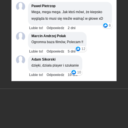
Paweł Pietrzop
Mega, mega mega. Jak ktoś mówi, że kiepsko
wygląda to musi się nieźle walnąć w głowe xD
6
Lubie to!
Odpowiedz
2 dni
Marcin Andrzej Polak
Ogromna baza filmów, Polecam !!
12
Lubie to!
Odpowiedz
5 dni
Adam Sikorski
dzięki, działa player i szukanie
10
Lubie to!
Odpowiedz
10 dni