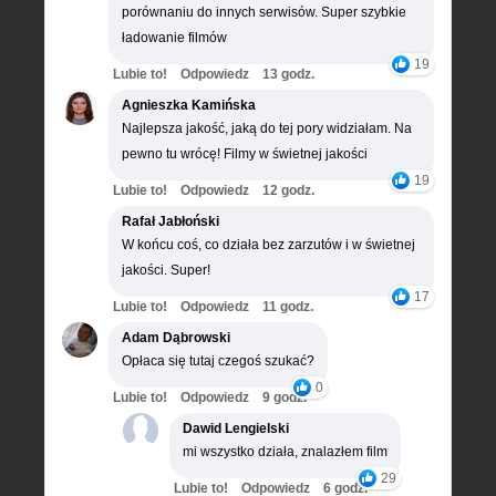
porównaniu do innych serwisów. Super szybkie
ładowanie filmów
19
Lubie to!
Odpowiedz
13 godz.
Agnieszka Kamińska
Najlepsza jakość, jaką do tej pory widziałam. Na
pewno tu wrócę! Filmy w świetnej jakości
19
Lubie to!
Odpowiedz
12 godz.
Rafał Jabłoński
W końcu coś, co działa bez zarzutów i w świetnej
jakości. Super!
17
Lubie to!
Odpowiedz
11 godz.
Adam Dąbrowski
Opłaca się tutaj czegoś szukać?
0
Lubie to!
Odpowiedz
9 godz.
Dawid Lengielski
mi wszystko działa, znalazłem film
29
Lubie to!
Odpowiedz
6 godz.