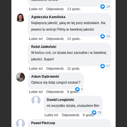
19
Lubie to!
Odpowiedz
13 godz.
Agnieszka Kamińska
Najlepsza jakość, jaką do tej pory widziałam. Na
pewno tu wrócę! Filmy w świetnej jakości
19
Lubie to!
Odpowiedz
12 godz.
Rafał Jabłoński
W końcu coś, co działa bez zarzutów i w świetnej
jakości. Super!
17
Lubie to!
Odpowiedz
11 godz.
Adam Dąbrowski
Opłaca się tutaj czegoś szukać?
0
Lubie to!
Odpowiedz
9 godz.
Dawid Lengielski
mi wszystko działa, znalazłem film
29
Lubie to!
Odpowiedz
6 godz.
Paweł Pietrzop