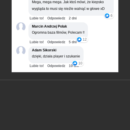
Mega, mega mega. Jak ktoś mówi, że kiepsko
wygląda to musi się nieźle walnąć w głowe xD
6
Lubie to!
Odpowiedz
2 dni
Marcin Andrzej Polak
Ogromna baza filmów, Polecam !!
12
Lubie to!
Odpowiedz
5 dni
Adam Sikorski
dzięki, działa player i szukanie
10
Lubie to!
Odpowiedz
10 dni