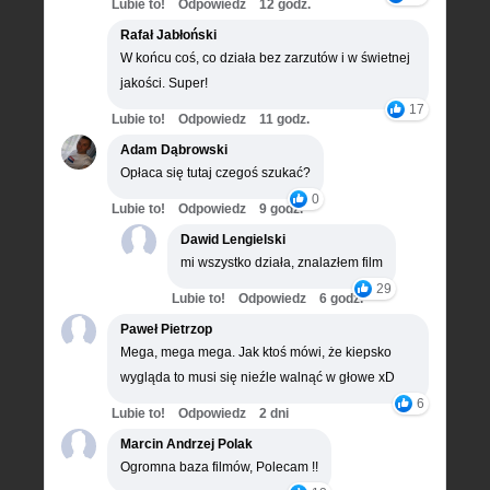
Lubie to!
Odpowiedz
12 godz.
Rafał Jabłoński
W końcu coś, co działa bez zarzutów i w świetnej
jakości. Super!
17
Lubie to!
Odpowiedz
11 godz.
Adam Dąbrowski
Opłaca się tutaj czegoś szukać?
0
Lubie to!
Odpowiedz
9 godz.
Dawid Lengielski
mi wszystko działa, znalazłem film
29
Lubie to!
Odpowiedz
6 godz.
Paweł Pietrzop
Mega, mega mega. Jak ktoś mówi, że kiepsko
wygląda to musi się nieźle walnąć w głowe xD
6
Lubie to!
Odpowiedz
2 dni
Marcin Andrzej Polak
Ogromna baza filmów, Polecam !!