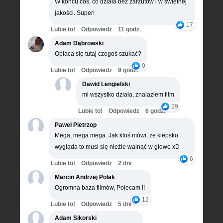
W końcu coś, co działa bez zarzutów i w świetnej
jakości. Super!
17
Lubie to!
Odpowiedz
11 godz.
Adam Dąbrowski
Opłaca się tutaj czegoś szukać?
0
Lubie to!
Odpowiedz
9 godz.
Dawid Lengielski
mi wszystko działa, znalazłem film
29
Lubie to!
Odpowiedz
6 godz.
Paweł Pietrzop
Mega, mega mega. Jak ktoś mówi, że kiepsko
wygląda to musi się nieźle walnąć w głowe xD
6
Lubie to!
Odpowiedz
2 dni
Marcin Andrzej Polak
Ogromna baza filmów, Polecam !!
12
Lubie to!
Odpowiedz
5 dni
Adam Sikorski