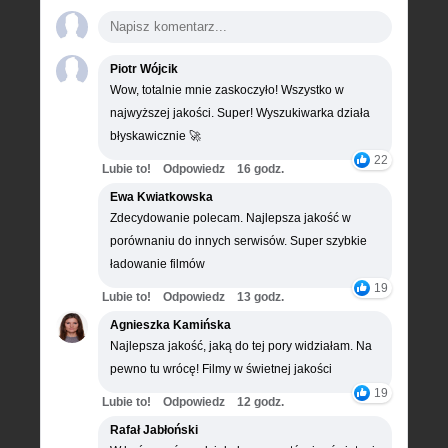
Piotr Wójcik
Wow, totalnie mnie zaskoczyło! Wszystko w
najwyższej jakości. Super! Wyszukiwarka działa
błyskawicznie 🚀
22
Lubie to!
Odpowiedz
16 godz.
Ewa Kwiatkowska
Zdecydowanie polecam. Najlepsza jakość w
porównaniu do innych serwisów. Super szybkie
ładowanie filmów
19
Lubie to!
Odpowiedz
13 godz.
Agnieszka Kamińska
Najlepsza jakość, jaką do tej pory widziałam. Na
pewno tu wrócę! Filmy w świetnej jakości
19
Lubie to!
Odpowiedz
12 godz.
Rafał Jabłoński