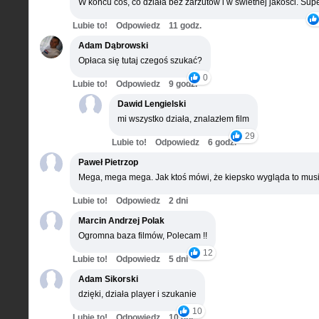
W końcu coś, co działa bez zarzutów i w świetnej jakości. Supe
Lubie to!
Odpowiedz
11 godz.
Adam Dąbrowski
Opłaca się tutaj czegoś szukać?
0
Lubie to!
Odpowiedz
9 godz.
Dawid Lengielski
mi wszystko działa, znalazłem film
29
Lubie to!
Odpowiedz
6 godz.
Paweł Pietrzop
Mega, mega mega. Jak ktoś mówi, że kiepsko wygląda to musi
Lubie to!
Odpowiedz
2 dni
Marcin Andrzej Polak
Ogromna baza filmów, Polecam !!
12
Lubie to!
Odpowiedz
5 dni
Adam Sikorski
dzięki, działa player i szukanie
10
Lubie to!
Odpowiedz
10 dni