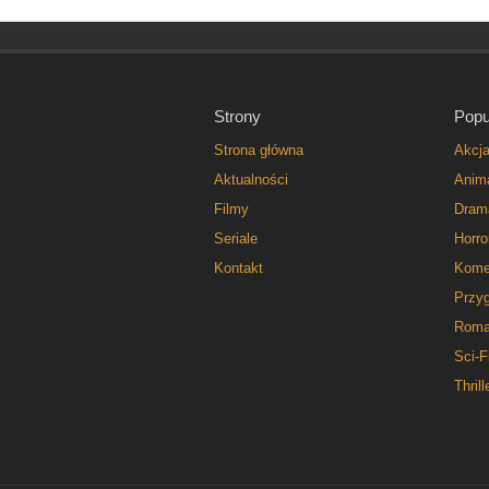
Strony
Popu
Strona główna
Akcj
Aktualności
Anim
Filmy
Dram
Seriale
Horro
Kontakt
Kome
Przy
Roma
Sci-F
Thrill