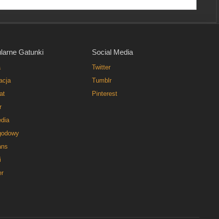
larne Gatunki
Social Media
a
Twitter
acja
Tumblr
at
Pinterest
r
dia
godowy
ns
i
er