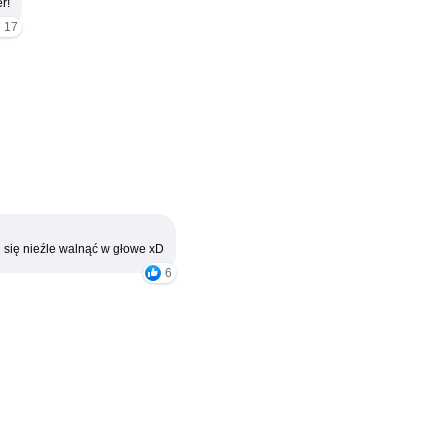
r!
17
 się nieźle walnąć w głowe xD
6