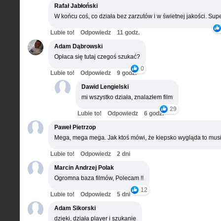
Rafał Jabłoński
W końcu coś, co działa bez zarzutów i w świetnej jakości. Supe
Lubie to!
Odpowiedz
11 godz.
Adam Dąbrowski
Opłaca się tutaj czegoś szukać?
0
Lubie to!
Odpowiedz
9 godz.
Dawid Lengielski
mi wszystko działa, znalazłem film
29
Lubie to!
Odpowiedz
6 godz.
Paweł Pietrzop
Mega, mega mega. Jak ktoś mówi, że kiepsko wygląda to musi
Lubie to!
Odpowiedz
2 dni
Marcin Andrzej Polak
Ogromna baza filmów, Polecam !!
12
Lubie to!
Odpowiedz
5 dni
Adam Sikorski
dzięki, działa player i szukanie