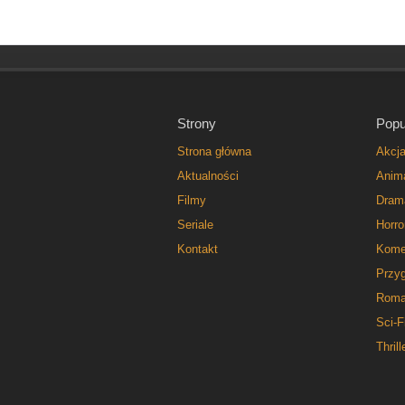
Strony
Popu
Strona główna
Akcj
Aktualności
Anim
Filmy
Dram
Seriale
Horro
Kontakt
Kome
Przy
Roma
Sci-F
Thrill