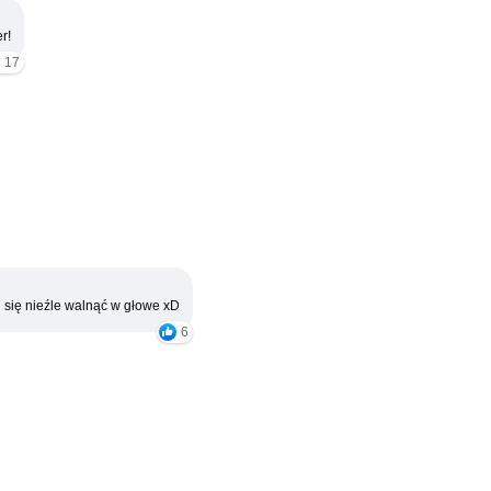
r!
17
 się nieźle walnąć w głowe xD
6