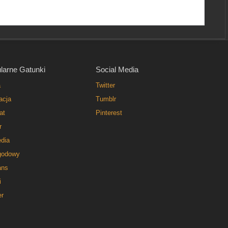
larne Gatunki
Social Media
a
Twitter
acja
Tumblr
at
Pinterest
r
dia
godowy
ns
i
er