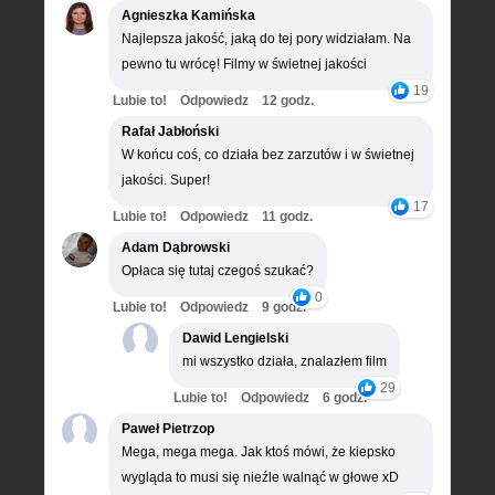
Agnieszka Kamińska
Najlepsza jakość, jaką do tej pory widziałam. Na
pewno tu wrócę! Filmy w świetnej jakości
19
Lubie to!
Odpowiedz
12 godz.
Rafał Jabłoński
W końcu coś, co działa bez zarzutów i w świetnej
jakości. Super!
17
Lubie to!
Odpowiedz
11 godz.
Adam Dąbrowski
Opłaca się tutaj czegoś szukać?
0
Lubie to!
Odpowiedz
9 godz.
Dawid Lengielski
mi wszystko działa, znalazłem film
29
Lubie to!
Odpowiedz
6 godz.
Paweł Pietrzop
Mega, mega mega. Jak ktoś mówi, że kiepsko
wygląda to musi się nieźle walnąć w głowe xD