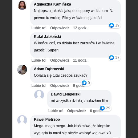
Agnieszka Kamińska
Najlepsza jakość, jaką do tej pory widziałam. Na
pewno tu wrócę! Filmy w świetnej jakości
19
Lubie to!
Odpowiedz
12 godz.
Rafał Jabłoński
W końcu coś, co działa bez zarzutów i w świetnej
jakości. Super!
17
Lubie to!
Odpowiedz
11 godz.
Adam Dąbrowski
Opłaca się tutaj czegoś szukać?
0
Lubie to!
Odpowiedz
9 godz.
Dawid Lengielski
mi wszystko działa, znalazłem film
29
Lubie to!
Odpowiedz
6 godz.
Paweł Pietrzop
Mega, mega mega. Jak ktoś mówi, że kiepsko
wygląda to musi się nieźle walnąć w głowe xD