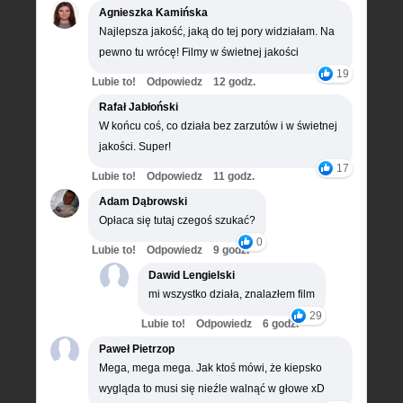
Agnieszka Kamińska
Najlepsza jakość, jaką do tej pory widziałam. Na
pewno tu wrócę! Filmy w świetnej jakości
19
Lubie to!
Odpowiedz
12 godz.
Rafał Jabłoński
W końcu coś, co działa bez zarzutów i w świetnej
jakości. Super!
17
Lubie to!
Odpowiedz
11 godz.
Adam Dąbrowski
Opłaca się tutaj czegoś szukać?
0
Lubie to!
Odpowiedz
9 godz.
Dawid Lengielski
mi wszystko działa, znalazłem film
29
Lubie to!
Odpowiedz
6 godz.
Paweł Pietrzop
Mega, mega mega. Jak ktoś mówi, że kiepsko
wygląda to musi się nieźle walnąć w głowe xD