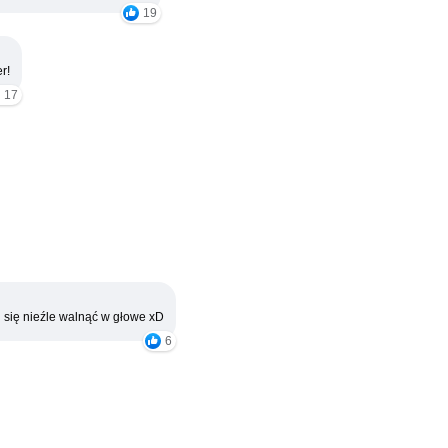
19
r!
17
 się nieźle walnąć w głowe xD
6