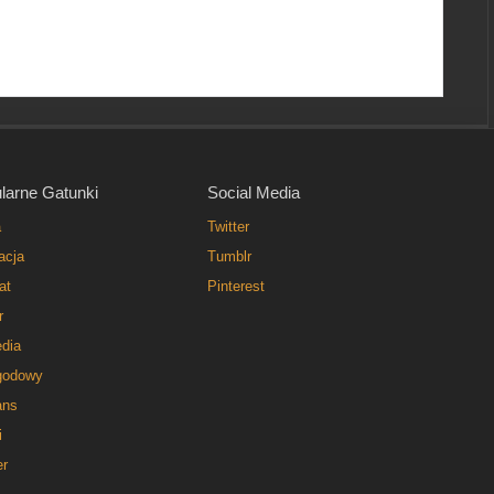
larne Gatunki
Social Media
a
Twitter
acja
Tumblr
at
Pinterest
r
dia
godowy
ns
i
er