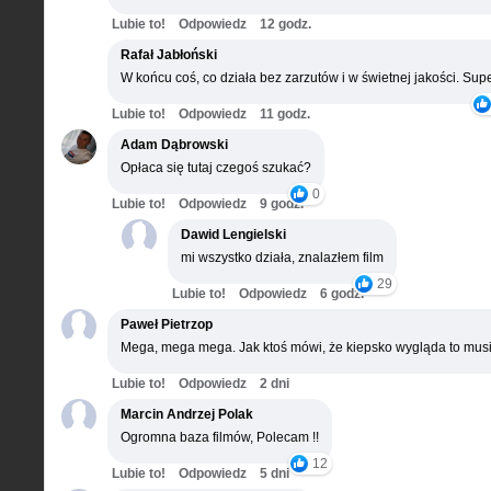
Lubie to!
Odpowiedz
12 godz.
Rafał Jabłoński
W końcu coś, co działa bez zarzutów i w świetnej jakości. Supe
Lubie to!
Odpowiedz
11 godz.
Adam Dąbrowski
Opłaca się tutaj czegoś szukać?
0
Lubie to!
Odpowiedz
9 godz.
Dawid Lengielski
mi wszystko działa, znalazłem film
29
Lubie to!
Odpowiedz
6 godz.
Paweł Pietrzop
Mega, mega mega. Jak ktoś mówi, że kiepsko wygląda to musi
Lubie to!
Odpowiedz
2 dni
Marcin Andrzej Polak
Ogromna baza filmów, Polecam !!
12
Lubie to!
Odpowiedz
5 dni