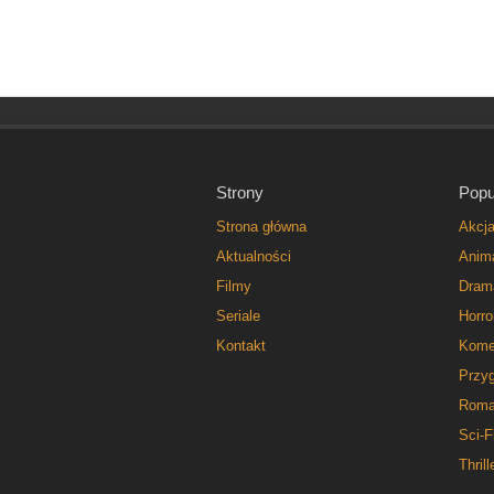
Strony
Popu
Strona główna
Akcj
Aktualności
Anim
Filmy
Dram
Seriale
Horro
Kontakt
Kome
Przy
Roma
Sci-F
Thrill