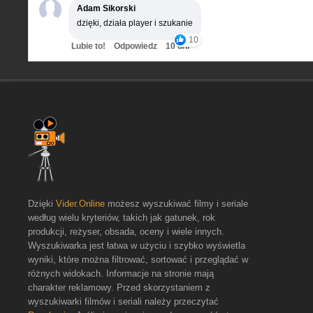
Adam Sikorski
dzięki, działa player i szukanie
10
Lubie to!
Odpowiedz
10 dni
Dzięki
Vider.Online
możesz wyszukiwać filmy i seriale
według wielu kryteriów, takich jak gatunek, rok
produkcji, reżyser, obsada, oceny i wiele innych.
Wyszukiwarka jest łatwa w użyciu i szybko wyświetla
wyniki, które można filtrować, sortować i przeglądać w
różnych widokach. Informacje na stronie mają
charakter reklamowy. Przed skorzystaniem z
wyszukiwarki filmów i seriali należy przeczytać