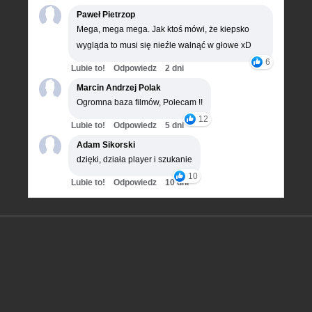
Paweł Pietrzop
Mega, mega mega. Jak ktoś mówi, że kiepsko
wygląda to musi się nieźle walnąć w głowe xD
6
Lubie to!
Odpowiedz
2 dni
Marcin Andrzej Polak
Ogromna baza filmów, Polecam !!
12
Lubie to!
Odpowiedz
5 dni
Adam Sikorski
dzięki, działa player i szukanie
10
Lubie to!
Odpowiedz
10 dni