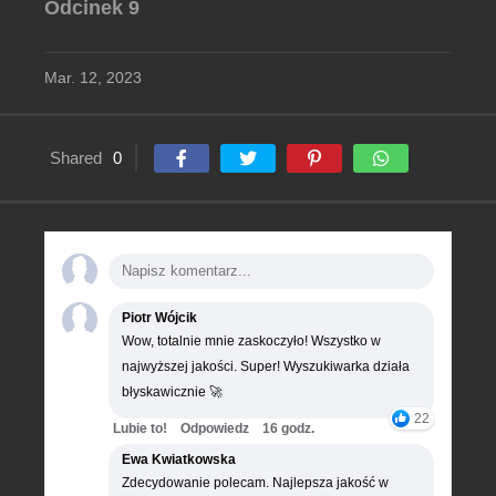
Odcinek 9
Mar. 12, 2023
Shared
0
Piotr Wójcik
Wow, totalnie mnie zaskoczyło! Wszystko w
najwyższej jakości. Super! Wyszukiwarka działa
błyskawicznie 🚀
22
Lubie to!
Odpowiedz
16 godz.
Ewa Kwiatkowska
Zdecydowanie polecam. Najlepsza jakość w