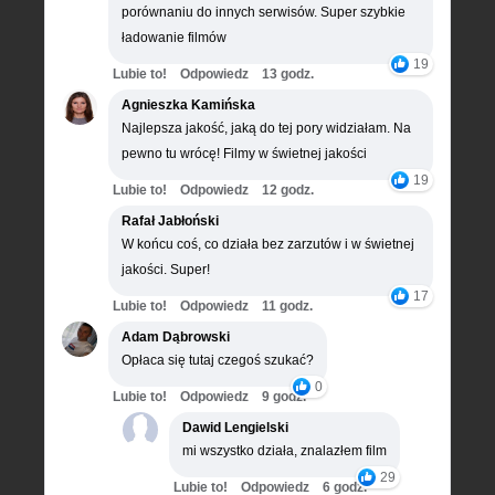
porównaniu do innych serwisów. Super szybkie
ładowanie filmów
19
Lubie to!
Odpowiedz
13 godz.
Agnieszka Kamińska
Najlepsza jakość, jaką do tej pory widziałam. Na
pewno tu wrócę! Filmy w świetnej jakości
19
Lubie to!
Odpowiedz
12 godz.
Rafał Jabłoński
W końcu coś, co działa bez zarzutów i w świetnej
jakości. Super!
17
Lubie to!
Odpowiedz
11 godz.
Adam Dąbrowski
Opłaca się tutaj czegoś szukać?
0
Lubie to!
Odpowiedz
9 godz.
Dawid Lengielski
mi wszystko działa, znalazłem film
29
Lubie to!
Odpowiedz
6 godz.