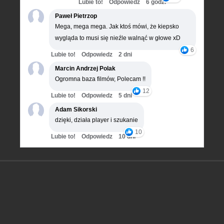
Lubie to!
Odpowiedz
6 godz.
Paweł Pietrzop
Mega, mega mega. Jak ktoś mówi, że kiepsko
wygląda to musi się nieźle walnąć w głowe xD
6
Lubie to!
Odpowiedz
2 dni
Marcin Andrzej Polak
Ogromna baza filmów, Polecam !!
12
Lubie to!
Odpowiedz
5 dni
Adam Sikorski
dzięki, działa player i szukanie
10
Lubie to!
Odpowiedz
10 dni