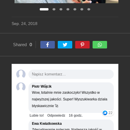
Sep. 24, 2018
Shared
0
Piotr Wójcik
Wow, totalnie mnie zaskoczyło! Wszystko w
najwyższej jakości. Super! Wyszukiwarka działa
błyskawicznie 🚀
22
Lubie to!
Odpowiedz
16 godz.
Ewa Kwiatkowska
Zdecydowanie polecam. Najlepsza jakość w