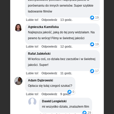
porównaniu do innych serwisów. Super szybkie
ładowanie filmów
19
Lubie to!
Odpowiedz
13 godz.
Agnieszka Kamińska
Najlepsza jakość, jaką do tej pory widziałam. Na
pewno tu wrócę! Filmy w świetnej jakości
19
Lubie to!
Odpowiedz
12 godz.
Rafał Jabłoński
W końcu coś, co działa bez zarzutów i w świetnej
jakości. Super!
17
Lubie to!
Odpowiedz
11 godz.
Adam Dąbrowski
Opłaca się tutaj czegoś szukać?
0
Lubie to!
Odpowiedz
9 godz.
Dawid Lengielski
mi wszystko działa, znalazłem film
29