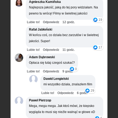
Agnieszka Kamińska
Najlepsza jakość, jaką do tej pory widziałam. Na
pewno tu wrócę! Filmy w świetnej jakości
19
Lubie to!
Odpowiedz
12 godz.
Rafał Jabłoński
W końcu coś, co działa bez zarzutów i w świetnej
jakości. Super!
17
Lubie to!
Odpowiedz
11 godz.
Adam Dąbrowski
Opłaca się tutaj czegoś szukać?
0
Lubie to!
Odpowiedz
9 godz.
Dawid Lengielski
mi wszystko działa, znalazłem film
29
Lubie to!
Odpowiedz
6 godz.
Paweł Pietrzop
Mega, mega mega. Jak ktoś mówi, że kiepsko
wygląda to musi się nieźle walnąć w głowe xD