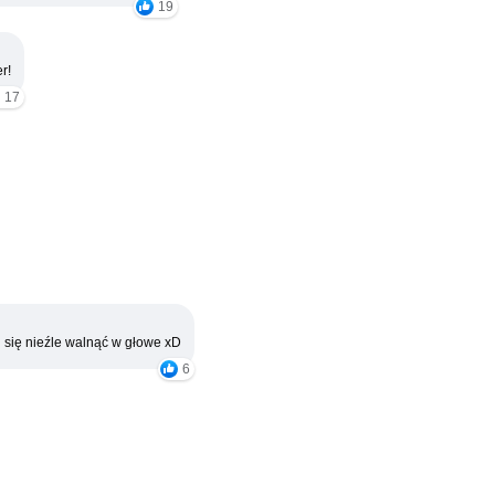
19
r!
17
 się nieźle walnąć w głowe xD
6