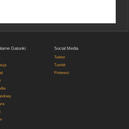
larne Gatunki
Social Media
a
Twitter
acja
Tumblr
at
Pinterest
r
dia
godowy
ns
i
er