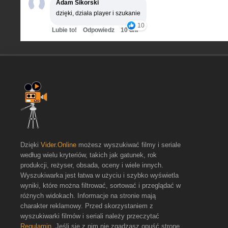
Adam Sikorski
dzięki, działa player i szukanie
10
Lubie to!
Odpowiedz
10 dni
Dzięki
Vider.Online
możesz wyszukiwać filmy i seriale
według wielu kryteriów, takich jak gatunek, rok
produkcji, reżyser, obsada, oceny i wiele innych.
Wyszukiwarka jest łatwa w użyciu i szybko wyświetla
wyniki, które można filtrować, sortować i przeglądać w
różnych widokach. Informacje na stronie mają
charakter reklamowy. Przed skorzystaniem z
wyszukiwarki filmów i seriali należy przeczytać
Regulamin
. Jeśli się z nim nie zgadzasz opuść stronę.