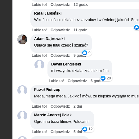
Lubie to!
Odpowiedz
12 godz.
Rafał Jabłoński
W końcu coś, co działa bez zarzutów i w świetnej jakości. Supe
Lubie to!
Odpowiedz
11 godz.
Adam Dąbrowski
Opłaca się tutaj czegoś szukać?
0
Lubie to!
Odpowiedz
9 godz.
Dawid Lengielski
mi wszystko działa, znalazłem film
29
Lubie to!
Odpowiedz
6 godz.
Paweł Pietrzop
Mega, mega mega. Jak ktoś mówi, że kiepsko wygląda to musi
Lubie to!
Odpowiedz
2 dni
Marcin Andrzej Polak
Ogromna baza filmów, Polecam !!
12
Lubie to!
Odpowiedz
5 dni