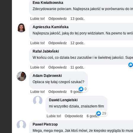
Ewa Kwiatkowska
Zdecydowanie polecam. Najlepsza jakość w porównaniu do in
Lubie to!
Odpowiedz
13 godz.
Agnieszka Kamińska
Najlepsza jakość, jaką do tej pory widziałam. Na pewno tu wró
Lubie to!
Odpowiedz
12 godz.
Rafał Jabłoński
W końcu coś, co działa bez zarzutów i w świetnej jakości. Supe
Lubie to!
Odpowiedz
11 godz.
Adam Dąbrowski
Opłaca się tutaj czegoś szukać?
0
Lubie to!
Odpowiedz
9 godz.
Dawid Lengielski
mi wszystko działa, znalazłem film
29
Lubie to!
Odpowiedz
6 godz.
Paweł Pietrzop
Mega, mega mega. Jak ktoś mówi, że kiepsko wygląda to musi