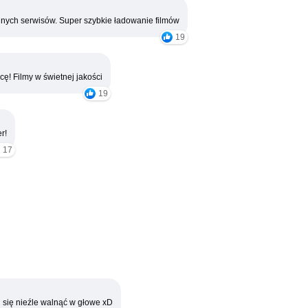
nych serwisów. Super szybkie ładowanie filmów
19
cę! Filmy w świetnej jakości
19
r!
17
 się nieźle walnąć w głowe xD