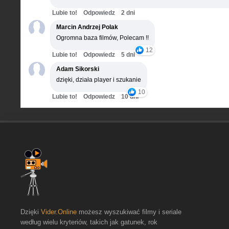
Lubie to!
Odpowiedz
2 dni
Marcin Andrzej Polak
Ogromna baza filmów, Polecam !!
12
Lubie to!
Odpowiedz
5 dni
Adam Sikorski
dzięki, działa player i szukanie
10
Lubie to!
Odpowiedz
10 dni
Dzięki
Vider.Online
możesz wyszukiwać filmy i seriale
według wielu kryteriów, takich jak gatunek, rok