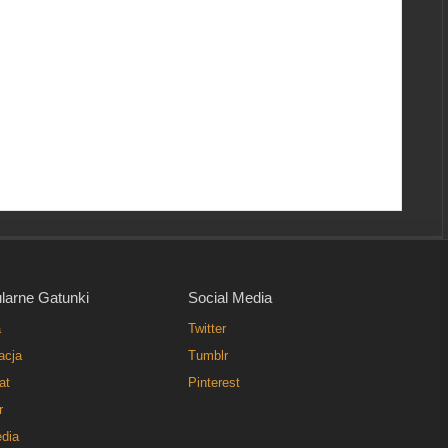
larne Gatunki
Social Media
a
Twitter
acja
Tumblr
at
Pinterest
r
dia