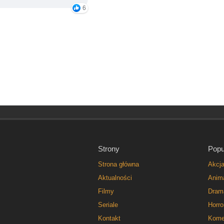
6
Strony
Popu
Strona główna
Akcj
Aktualności
Anim
Filmy
Dram
Seriale
Horro
Kontakt
Kome