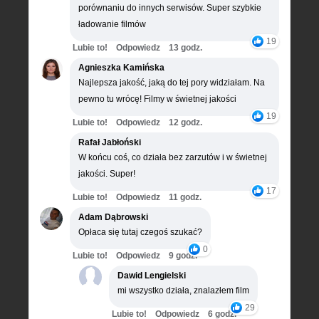
porównaniu do innych serwisów. Super szybkie
ładowanie filmów
19
Lubie to!
Odpowiedz
13 godz.
Agnieszka Kamińska
Najlepsza jakość, jaką do tej pory widziałam. Na
pewno tu wrócę! Filmy w świetnej jakości
19
Lubie to!
Odpowiedz
12 godz.
Rafał Jabłoński
W końcu coś, co działa bez zarzutów i w świetnej
jakości. Super!
17
Lubie to!
Odpowiedz
11 godz.
Adam Dąbrowski
Opłaca się tutaj czegoś szukać?
0
Lubie to!
Odpowiedz
9 godz.
Dawid Lengielski
mi wszystko działa, znalazłem film
29
Lubie to!
Odpowiedz
6 godz.