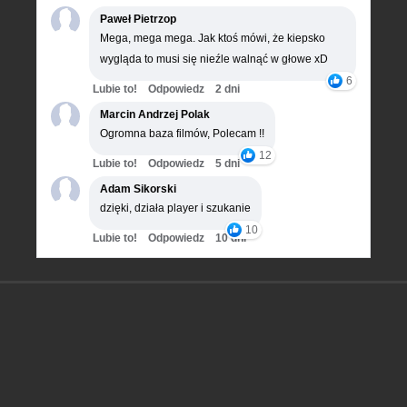
Paweł Pietrzop
Mega, mega mega. Jak ktoś mówi, że kiepsko
wygląda to musi się nieźle walnąć w głowe xD
6
Lubie to!
Odpowiedz
2 dni
Marcin Andrzej Polak
Ogromna baza filmów, Polecam !!
12
Lubie to!
Odpowiedz
5 dni
Adam Sikorski
dzięki, działa player i szukanie
10
Lubie to!
Odpowiedz
10 dni