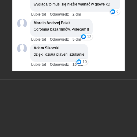
wygląda to musi się nieźle walnąć w głowe xD
6
Lubie to!
Odpowiedz
2 dni
Marcin Andrzej Polak
Ogromna baza filmów, Polecam !!
12
Lubie to!
Odpowiedz
5 dni
Adam Sikorski
dzięki, działa player i szukanie
10
Lubie to!
Odpowiedz
10 dni