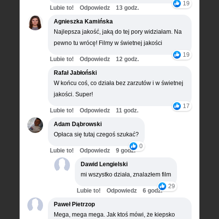
19
Lubie to!
Odpowiedz
13 godz.
Agnieszka Kamińska
Najlepsza jakość, jaką do tej pory widziałam. Na
pewno tu wrócę! Filmy w świetnej jakości
19
Lubie to!
Odpowiedz
12 godz.
Rafał Jabłoński
W końcu coś, co działa bez zarzutów i w świetnej
jakości. Super!
17
Lubie to!
Odpowiedz
11 godz.
Adam Dąbrowski
Opłaca się tutaj czegoś szukać?
0
Lubie to!
Odpowiedz
9 godz.
Dawid Lengielski
mi wszystko działa, znalazłem film
29
Lubie to!
Odpowiedz
6 godz.
Paweł Pietrzop
Mega, mega mega. Jak ktoś mówi, że kiepsko