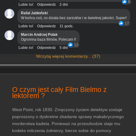
6
Lubie to!
Odpowiedz
2 dni
Rafał Jabłoński
W końcu coś, co działa bez zarzutów i w świetnej jakości. Super!
17
Lubie to!
Odpowiedz
11 godz.
Marcin Andrzej Polak
Ogromna baza filmów, Polecam !!
12
Lubie to!
Odpowiedz
5 dni
Wczytaj więcej komentarzy... (37)
O czym jest cały Film Bielmo z
lektorem ?
West Point, rok 1830. Zmęczony życiem detektyw zostaje
poproszony o dyskretne zbadanie sprawy makabrycznego
morderstwa kadeta. Ponieważ na przeszkodzie staje mu
kodeks milczenia żołnierzy, bierze sobie do pomocy