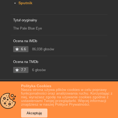
Sputnik
Tytuł oryginalny
The Pale Blue Eye
Ocena na IMDb
6.6
86,038 głosów
Ocena na TMDb
7.7
6 głosów
Polityka Cookies
Home
Film Online
Bielmo
Nasza strona używa plików cookies w celu poprawy
funkcjonalności oraz analizowania ruchu. Korzystając z
niej, wyrażasz zgodę na używanie cookies zgodnie z
ustawieniami Twojej przeglądarki. Więcej informacji
znajdziesz w naszej Polityce Prywatności.
Akceptuję