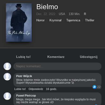
Bielmo
Dec. 22, 2022
USA
130 Min.
R
Horror
Kryminał
Tajemnica
Thriller
Lubię to!
Komentarz
Udostępnij
Piotr Wójcik
Wow, totalnie mnie zaskoczyło! Wszystko w najwyższej jakości.
Super! Wyszukiwarka działa błyskawicznie 🚀
22
Lubie to!
Odpowiedz
16 godz.
Paweł Pietrzop
Mega, mega mega. Jak ktoś mówi, że kiepsko wygląda to musi
się nieźle walnąć w głowe xD