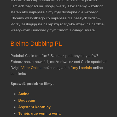
w kinach na całym świecie? Po obejrzeniu tego filmu
uśmiech zagości na Twojej twarzy. Dokładamy wszelkich
starań aby najlepsze filmy były dostępne dla każdego.
Chcemy wszystkiego co najlepsze dla naszych widzów,
którzy zasługują na najlepszą rozrywkę dzięki najbardziej
kreatywnym i innowacyjnym filmom z całego świata.
Bielmo Dubbing PL
Podobał Ci się ten film? Szukasz podobnych tytułów?
Zobacz nasze nowości, może również coś Ci się spodoba!
Dzięki
Vider.Online
możesz oglądać
filmy
i
seriale
online
bez limitu.
Sprawdź podobne filmy:
Amina
Bodycam
Asystent kostnicy
Tenéis que venir a verla