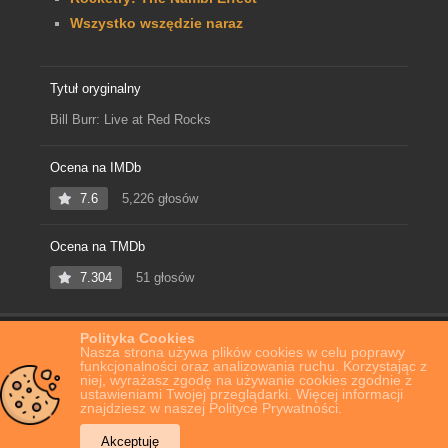
Wszystko wszędzie naraz
Tytuł oryginalny
Bill Burr: Live at Red Rocks
Ocena na IMDb
7.6
5,226 głosów
Ocena na TMDb
7.304
51 głosów
Polityka Cookies
Home
Film Online
Bill Burr: Live at Red Rocks
Nasza strona używa plików cookies w celu poprawy
funkcjonalności oraz analizowania ruchu. Korzystając z
niej, wyrażasz zgodę na używanie cookies zgodnie z
ustawieniami Twojej przeglądarki. Więcej informacji
znajdziesz w naszej Polityce Prywatności.
Akceptuję