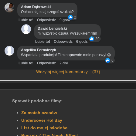
Adam Dąbrowski
Opłaca się tutaj czegoś szukać?
2
Lubie to!
Odpowiedz
9 godz.
Dawid Lengielski
mi wszystko działa, wyszukałem film
29
Lubie to!
Odpowiedz
6 godz.
Angelika Fornalczyk
Wspaniała produkcja! Film naprawdę mnie poruszył 😊
6
Lubie to!
Odpowiedz
2 dni
Wczytaj więcej komentarzy... (37)
Sprawdź podobne filmy:
Za moich czasów
Undercover Holiday
List do mojej młodości
Rocketry: The Nambi Effect