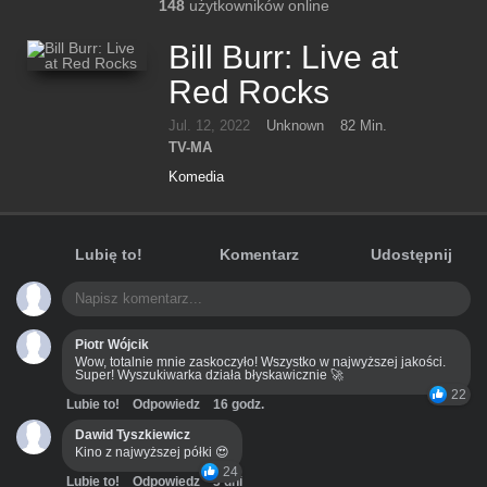
148
użytkowników online
Bill Burr: Live at
Red Rocks
Jul. 12, 2022
Unknown
82 Min.
TV-MA
Komedia
Lubię to!
Komentarz
Udostępnij
Piotr Wójcik
Wow, totalnie mnie zaskoczyło! Wszystko w najwyższej jakości.
Super! Wyszukiwarka działa błyskawicznie 🚀
22
Lubie to!
Odpowiedz
16 godz.
Dawid Tyszkiewicz
Kino z najwyższej półki 😍
24
Lubie to!
Odpowiedz
3 dni