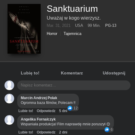
Sanktuarium
Uważaj w kogo wierzysz.
Mar. 31, 2021
USA
99 Min.
PG-13
Horror
Tajemnica
Lubię to!
Komentarz
Udostępnij
Marcin Andrzej Polak
Ogromna baza filmów, Polecam !!
12
Lubie to!
Odpowiedz
5 dni
Angelika Fornalczyk
Wspaniała produkcja! Film naprawdę mnie poruszył 😊
6
Lubie to!
Odpowiedz
2 dni