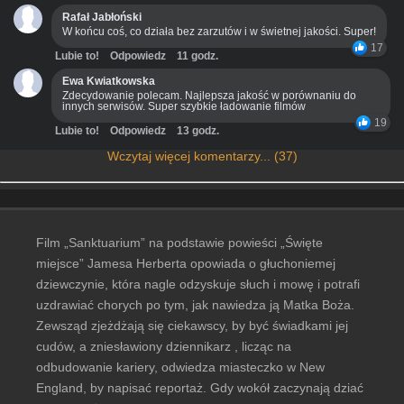
Rafał Jabłoński
W końcu coś, co działa bez zarzutów i w świetnej jakości. Super!
17
Lubie to!
Odpowiedz
11 godz.
Ewa Kwiatkowska
Zdecydowanie polecam. Najlepsza jakość w porównaniu do
innych serwisów. Super szybkie ładowanie filmów
19
Lubie to!
Odpowiedz
13 godz.
Wczytaj więcej komentarzy... (37)
Film „Sanktuarium” na podstawie powieści „Święte
miejsce” Jamesa Herberta opowiada o głuchoniemej
dziewczynie, która nagle odzyskuje słuch i mowę i potrafi
uzdrawiać chorych po tym, jak nawiedza ją Matka Boża.
Zewsząd zjeżdżają się ciekawscy, by być świadkami jej
cudów, a zniesławiony dziennikarz , licząc na
odbudowanie kariery, odwiedza miasteczko w New
England, by napisać reportaż. Gdy wokół zaczynają dziać