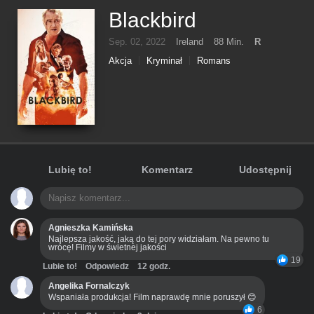
Blackbird
Sep. 02, 2022
Ireland
88 Min.
R
Akcja
Kryminał
Romans
Lubię to!
Komentarz
Udostępnij
Agnieszka Kamińska
Najlepsza jakość, jaką do tej pory widziałam. Na pewno tu
wrócę! Filmy w świetnej jakości
19
Lubie to!
Odpowiedz
12 godz.
Angelika Fornalczyk
Wspaniała produkcja! Film naprawdę mnie poruszył 😊
6