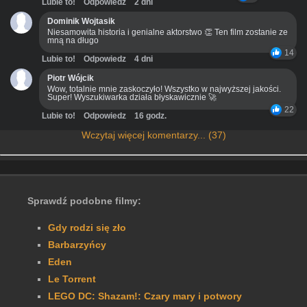
Lubie to!
Odpowiedz
2 dni
Dominik Wojtasik
Niesamowita historia i genialne aktorstwo 👏 Ten film zostanie ze
mną na długo
14
Lubie to!
Odpowiedz
4 dni
Piotr Wójcik
Wow, totalnie mnie zaskoczyło! Wszystko w najwyższej jakości.
Super! Wyszukiwarka działa błyskawicznie 🚀
22
Lubie to!
Odpowiedz
16 godz.
Wczytaj więcej komentarzy... (37)
Sprawdź podobne filmy:
Gdy rodzi się zło
Barbarzyńcy
Eden
Le Torrent
LEGO DC: Shazam!: Czary mary i potwory