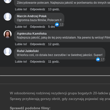
Zdecydowanie polecam. Najlepsza jakość w porównaniu do innych se
Lubie to!
Odpowiedz
13 godz.
Marcin Andrzej Polak
Ogromna baza filmów, Polecam !!
12
Lubie to!
Odpowiedz
5 dni
Agnieszka Kamińska
Najlepsza jakość, jaką do tej pory widziałam. Na pewno tu wrócę! Film
Lubie to!
Odpowiedz
12 godz.
Rafał Jabłoński
W końcu coś, co działa bez zarzutów i w świetnej jakości. Super!
17
Lubie to!
Odpowiedz
11 godz.
W odosobnionej rodzinnej rezydencji grupa bogatych 20-latków po
Sprawy przybierają gorszy obrót, gdy zaczynają pojawiać się pr
Sprawdź podobne filmy: