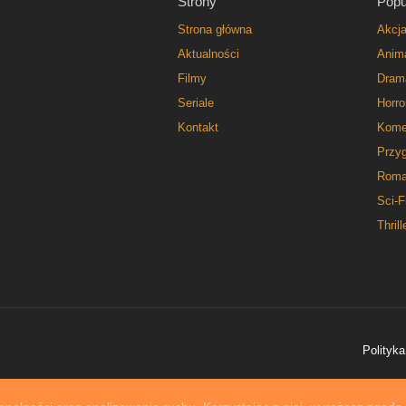
Strony
Popu
Strona główna
Akcj
Aktualności
Anim
Filmy
Dram
Seriale
Horro
Kontakt
Kome
Przy
Roma
Sci-F
Thrill
Polityka