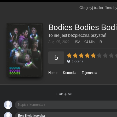
Obejrzyj trailer filmu 
Bodies Bodies Bod
To nie jest bezpieczna przystań
Aug. 05, 2022
USA
94 Min.
R
5
1
ocena
Horror
Komedia
Tajemnica
Lubię to!
Ewa Kwiatkowska