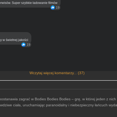
rwisów. Super szybkie ładowanie filmów
19
y w świetnej jakości
19
Wczytaj więcej komentarzy... (37)
stanawia zagrać w Bodies Bodies Bodies – grę, w której jeden z nich j
awdziwe ciała, uruchamiając paranoidalny i niebezpieczny łańcuch wyd