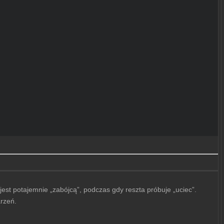
est potajemnie „zabójcą”, podczas gdy reszta próbuje „uciec”.
arzeń.