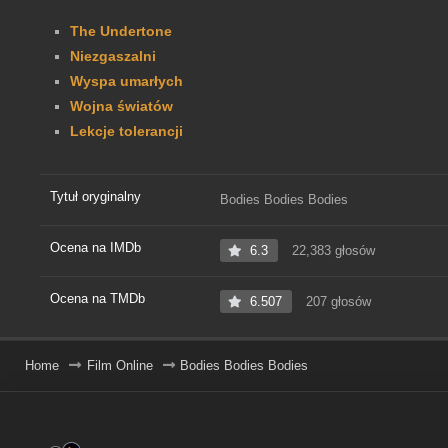
The Undertone
Niezgaszalni
Wyspa umarłych
Wojna światów
Lekcje tolerancji
Tytuł oryginalny
Bodies Bodies Bodies
Ocena na IMDb
6.3
22,383 głosów
Ocena na TMDb
6.507
207 głosów
Home
Film Online
Bodies Bodies Bodies