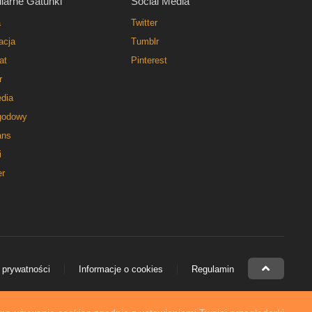
larne Gatunki
Social Media
a
Twitter
acja
Tumblr
at
Pinterest
r
dia
godowy
ns
i
er
 prywatności
Informacje o cookies
Regulamin