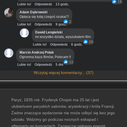
19
Lubie to!
Odpowiedz
13 godz.
Adam Dąbrowski
Opłaca się tutaj czegoś szukać?
2
Lubie to!
Odpowiedz
9 godz.
Dawid Lengielski
mi wszystko działa, wyszukałem film
29
Lubie to!
Odpowiedz
6 godz.
Marcin Andrzej Polak
Ogromna baza filmów, Polecam !!
12
Lubie to!
Odpowiedz
5 dni
Wczytaj więcej komentarzy... (37)
Paryż, 1835 rok. Fryderyk Chopin ma 25 lat i jest
ulubieńcem paryskich salonów, arystokracji i króla Francji.
Żadne znaczące wydarzenie nie może odbyć się bez jego
udziału. Widzimy go podczas nocnych eskapad i
afterparty po koncertach. Zazwyczaj pełnego energii,