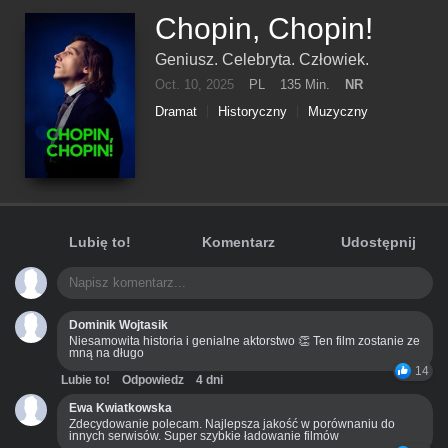
Chopin, Chopin!
Geniusz. Celebryta. Człowiek.
Oct. 10, 2025
PL
135 Min.
NR
Dramat
Historyczny
Muzyczny
Lubię to!
Komentarz
Udostępnij
Dominik Wojtasik
Niesamowita historia i genialne aktorstwo 👏 Ten film zostanie ze
mną na długo
14
Lubie to!
Odpowiedz
4 dni
Ewa Kwiatkowska
Zdecydowanie polecam. Najlepsza jakość w porównaniu do
innych serwisów. Super szybkie ładowanie filmów