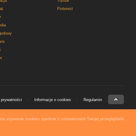
acja
Tumblr
at
Pinterest
r
dia
godowy
ns
i
er
 prywatności
Informacje o cookies
Regulamin
 na używanie cookies zgodnie z ustawieniami Twojej przeglądarki.