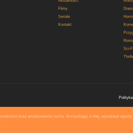
Aktualności
Anim
Filmy
Dram
Seriale
Horro
Kontakt
Kome
Przy
Roma
Sci-F
Thrill
Polityka
nalności oraz analizowania ruchu. Korzystając z niej, wyrażasz zgodę
.