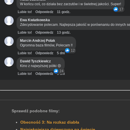
W końcu coś, co działa bez zarzutów i w świetnej jakości. Super!
17
Lubie to!
Odpowiedz
11 godz.
Ewa Kwiatkowska
Zdecydowanie polecam. Najlepsza jakość w porównaniu do innych se
Lubie to!
Odpowiedz
13 godz.
Marcin Andrzej Polak
Ogromna baza filmów, Polecam !!
12
Lubie to!
Odpowiedz
5 dni
Dawid Tyszkiewicz
Kino z najwyższej półki 😍
24
Lubie to!
Odpowiedz
3 dni
Sprawdź podobne filmy:
Obecność 3: Na rozkaz diabła
Najpiękniejsza dziewczyna na świecie