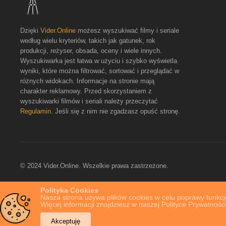
Dzięki
Vider.Online
możesz wyszukiwać filmy i seriale
według wielu kryteriów, takich jak gatunek, rok
produkcji, reżyser, obsada, oceny i wiele innych.
Wyszukiwarka jest łatwa w użyciu i szybko wyświetla
wyniki, które można filtrować, sortować i przeglądać w
różnych widokach. Informacje na stronie mają
charakter reklamowy. Przed skorzystaniem z
wyszukiwarki filmów i seriali należy przeczytać
Regulamin
. Jeśli się z nim nie zgadzasz opuść stronę.
© 2024 Vider.Online. Wszelkie prawa zastrzeżone.
Polityka Cookies
Nasza strona używa plików cookies w celu poprawy funkcjo
Więcej informacji znajdziesz w naszej Polityce Prywatności
Akceptuję