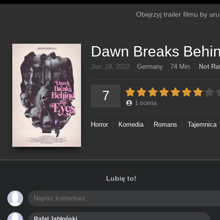
Obejrzyj trailer filmu by u
Dawn Breaks Behin
Jun. 24, 2022
Germany
74 Min.
Not Ra
7
1
ocena
Horror
Komedia
Romans
Tajemnica
Lubię to!
Rafał Jabłoński