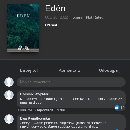
Edén
Oct. 28, 2022
Spain
Not Rated
Dramat
Lubię to!
Komentarz
Udostępnij
Dominik Wojtasik
Niesamowita historia i genialne aktorstwo 👏 Ten film zostanie ze
mną na długo
14
Lubie to!
Odpowiedz
4 dni
Ewa Kwiatkowska
Zdecydowanie polecam. Najlepsza jakość w porównaniu do
innych serwisów. Super szybkie ładowanie filmów