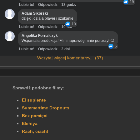
19
Lubie to!
Odpowiedz
13 godz.
Adam Sikorski
dzięki, działa player i szukanie
10
Lubie to!
Odpowiedz
10 dni
Angelika Fornalczyk
Wspaniała produkcja! Film naprawdę mnie poruszył 😊
6
Lubie to!
Odpowiedz
2 dni
Wczytaj więcej komentarzy... (37)
Sprawdź podobne filmy:
El suplente
Summertime Dropouts
Bez pamięci
Elehiya
Rach, ciach!