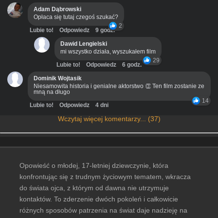
Adam Dąbrowski
Opłaca się tutaj czegoś szukać?
2
Lubie to!
Odpowiedz
9 godz.
Dawid Lengielski
mi wszystko działa, wyszukałem film
29
Lubie to!
Odpowiedz
6 godz.
Dominik Wojtasik
Niesamowita historia i genialne aktorstwo 👏 Ten film zostanie ze
mną na długo
14
Lubie to!
Odpowiedz
4 dni
Wczytaj więcej komentarzy... (37)
Opowieść o młodej, 17-letniej dziewczynie, która
konfrontując się z trudnym życiowym tematem, wkracza
do świata ojca, z którym od dawna nie utrzymuje
kontaktów. To zderzenie dwóch pokoleń i całkowicie
różnych sposobów patrzenia na świat daje nadzieję na