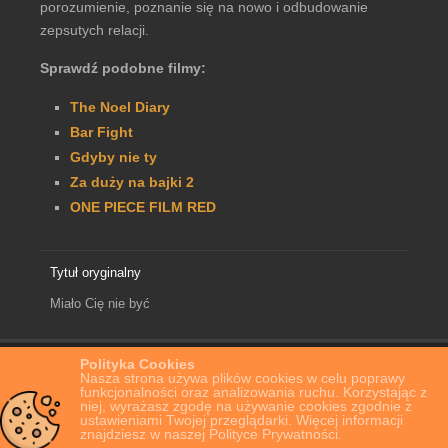
porozumienie, poznanie się na nowo i odbudowanie
zepsutych relacji.
Sprawdź podobne filmy:
The Noel Diary
Bar Fight
Gdyby nie ty
Za duży na bajki 2
ONE PIECE FILM RED
Tytuł oryginalny
Miało Cię nie być
Polityka Cookies
Home
Film Online
Miało Cię nie być
Nasza strona używa plików cookies w celu poprawy
funkcjonalności oraz analizowania ruchu. Korzystając z
niej, wyrażasz zgodę na używanie cookies zgodnie z
ustawieniami Twojej przeglądarki. Więcej informacji
znajdziesz w naszej Polityce Prywatności.