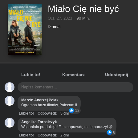
Miało Cię nie być
Oct. 27, 2023
90 Min.
Dramat
Lubię to!
Komentarz
Udostępnij
Marcin Andrzej Polak
Ogromna baza filmów, Polecam !!
12
Lubie to!
Odpowiedz
5 dni
Angelika Fornalczyk
Wspaniała produkcja! Film naprawdę mnie poruszył 😊
6
Lubie to!
Odpowiedz
2 dni