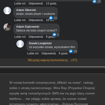
19
Lubie to!
Odpowiedz
13 godz.
Adam Sikorski
dzięki, działa player i szukanie
10
Lubie to!
Odpowiedz
10 dni
Adam Dąbrowski
Opłaca się tutaj czegoś szukać?
2
Lubie to!
Odpowiedz
9 godz.
Dawid Lengielski
mi wszystko działa, wyszukałem film
29
Lubie to!
Odpowiedz
6 godz.
Wczytaj więcej komentarzy... (37)
W nowej komedii romantycznej „Miłość na nowo”, radząc
sobie z utratą narzeczonego, Mira Ray (Priyanka Chopra)
wysyła serię romantycznych SMS-ów na jego stary numer
telefonu… nie zdając sobie sprawy, że numer został
przypisany nowemu właścicielowi – Robowi Burnsowi