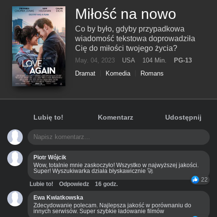
Miłość na nowo
Co by było, gdyby przypadkowa
wiadomość tekstowa doprowadziła
Cię do miłości twojego życia?
May. 04, 2023
USA
104 Min.
PG-13
Dramat
Komedia
Romans
Lubię to!
Komentarz
Udostępnij
Piotr Wójcik
Wow, totalnie mnie zaskoczyło! Wszystko w najwyższej jakości.
Super! Wyszukiwarka działa błyskawicznie 🚀
22
Lubie to!
Odpowiedz
16 godz.
Ewa Kwiatkowska
Zdecydowanie polecam. Najlepsza jakość w porównaniu do
innych serwisów. Super szybkie ładowanie filmów