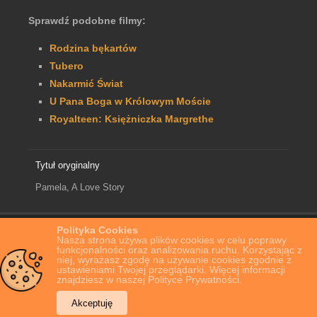
Sprawdź podobne filmy:
Rodzina bękartów
Tubero
Nakarmić Świat
U Pana Boga w Królowym Moście
Royalteen: Księżniczka Margrethe
Tytuł oryginalny
Pamela, A Love Story
Polityka Cookies
Home
Film Online
Pamela: Historia miłosna
Nasza strona używa plików cookies w celu poprawy
funkcjonalności oraz analizowania ruchu. Korzystając z
niej, wyrażasz zgodę na używanie cookies zgodnie z
ustawieniami Twojej przeglądarki. Więcej informacji
znajdziesz w naszej Polityce Prywatności.
Akceptuję