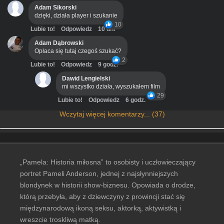
Adam Sikorski
dzięki, działa player i szukanie
10
Lubie to!
Odpowiedz
10 dni
Adam Dąbrowski
Opłaca się tutaj czegoś szukać?
2
Lubie to!
Odpowiedz
9 godz.
Dawid Lengielski
mi wszystko działa, wyszukałem film
29
Lubie to!
Odpowiedz
6 godz.
Wczytaj więcej komentarzy... (37)
„Pamela: Historia miłosna” to osobisty i uczłowieczający
portret Pameli Anderson, jednej z najsłynniejszych
blondynek w historii show-biznesu. Opowiada o drodze,
którą przebyła, aby z dziewczyny z prowincji stać się
międzynarodową ikoną seksu, aktorką, aktywistką i
wreszcie troskliwą matką.