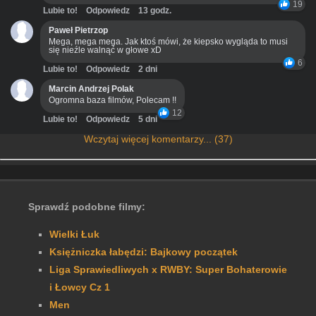
19
Lubie to!
Odpowiedz
13 godz.
Paweł Pietrzop
Mega, mega mega. Jak ktoś mówi, że kiepsko wygląda to musi
się nieźle walnąć w głowe xD
6
Lubie to!
Odpowiedz
2 dni
Marcin Andrzej Polak
Ogromna baza filmów, Polecam !!
12
Lubie to!
Odpowiedz
5 dni
Wczytaj więcej komentarzy... (37)
Sprawdź podobne filmy:
Wielki Łuk
Księżniczka łabędzi: Bajkowy początek
Liga Sprawiedliwych x RWBY: Super Bohaterowie
i Łowcy Cz 1
Men