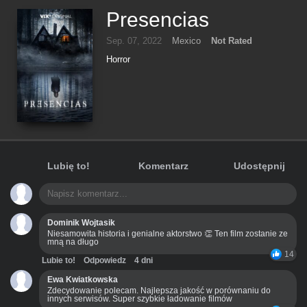
Presencias
Sep. 07, 2022
Mexico
Not Rated
Horror
Lubię to!
Komentarz
Udostępnij
Dominik Wojtasik
Niesamowita historia i genialne aktorstwo 👏 Ten film zostanie ze
mną na długo
14
Lubie to!
Odpowiedz
4 dni
Ewa Kwiatkowska
Zdecydowanie polecam. Najlepsza jakość w porównaniu do
innych serwisów. Super szybkie ładowanie filmów