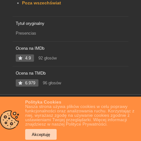
Poza wszechświat
Tytuł oryginalny
Presencias
Ocena na IMDb
4.9
92 głosów
Ocena na TMDb
6.979
96 głosów
Polityka Cookies
Home
Film Online
Presencias
Nasza strona używa plików cookies w celu poprawy
funkcjonalności oraz analizowania ruchu. Korzystając z
niej, wyrażasz zgodę na używanie cookies zgodnie z
ustawieniami Twojej przeglądarki. Więcej informacji
znajdziesz w naszej Polityce Prywatności.
Akceptuję