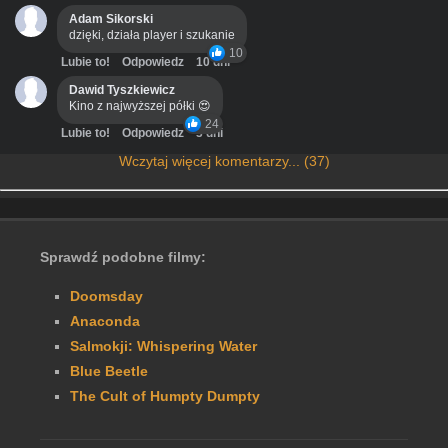
Adam Sikorski
dzięki, działa player i szukanie
10
Lubie to!
Odpowiedz
10 dni
Dawid Tyszkiewicz
Kino z najwyższej półki 😍
24
Lubie to!
Odpowiedz
3 dni
Wczytaj więcej komentarzy... (37)
Sprawdź podobne filmy:
Doomsday
Anaconda
Salmokji: Whispering Water
Blue Beetle
The Cult of Humpty Dumpty