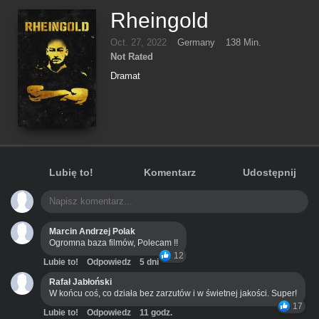
Rheingold
Oct. 27, 2022
Germany
138 Min.
Not Rated
Dramat
Lubię to!
Komentarz
Udostępnij
Marcin Andrzej Polak
Ogromna baza filmów, Polecam !!
12
Lubie to!
Odpowiedz
5 dni
Rafał Jabłoński
W końcu coś, co działa bez zarzutów i w świetnej jakości. Super!
17
Lubie to!
Odpowiedz
11 godz.