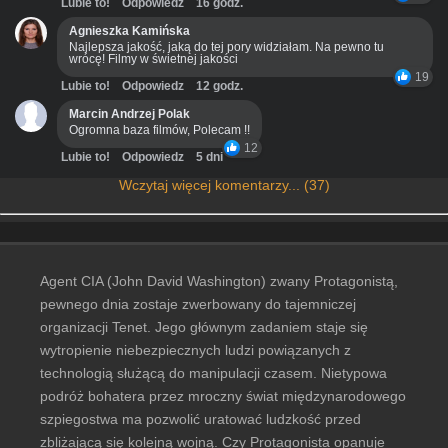
Lubie to!
Odpowiedz
16 godz.
Agnieszka Kamińska
Najlepsza jakość, jaką do tej pory widziałam. Na pewno tu
wrócę! Filmy w świetnej jakości
19
Lubie to!
Odpowiedz
12 godz.
Marcin Andrzej Polak
Ogromna baza filmów, Polecam !!
12
Lubie to!
Odpowiedz
5 dni
Wczytaj więcej komentarzy... (37)
Agent CIA (John David Washington) zwany Protagonistą,
pewnego dnia zostaje zwerbowany do tajemniczej
organizacji Tenet. Jego głównym zadaniem staje się
wytropienie niebezpiecznych ludzi powiązanych z
technologią służącą do manipulacji czasem. Nietypowa
podróż bohatera przez mroczny świat międzynarodowego
szpiegostwa ma pozwolić uratować ludzkość przed
zbliżającą się kolejną wojną. Czy Protagonista opanuje