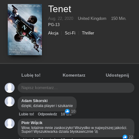
Tenet
Aug. 22, 2020
United Kingdom
150 Min.
PG-13
Akcja
Sci-Fi
Thriller
Lubię to!
Komentarz
Udostępnij
Adam Sikorski
dzięki, działa player i szukanie
10
Lubie to!
Odpowiedz
10 dni
Piotr Wójcik
Wow, totalnie mnie zaskoczyło! Wszystko w najwyższej jakości.
Super! Wyszukiwarka działa błyskawicznie 🚀
22