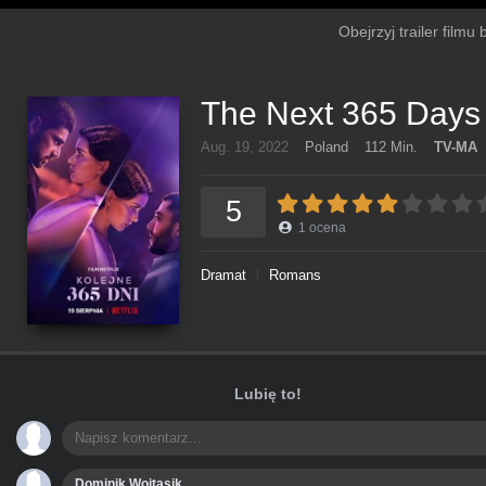
Obejrzyj trailer filmu
The Next 365 Days
Aug. 19, 2022
Poland
112 Min.
TV-MA
5
1
ocena
Dramat
Romans
Lubię to!
Dominik Wojtasik