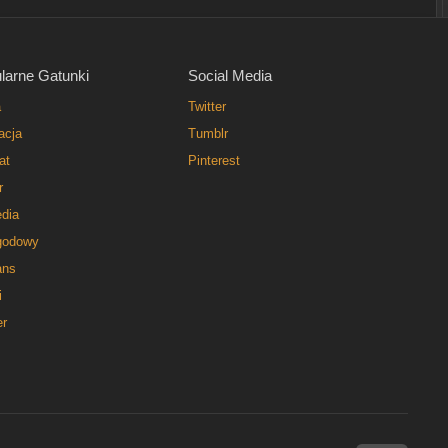
larne Gatunki
Social Media
a
Twitter
acja
Tumblr
at
Pinterest
r
dia
godowy
ns
i
er