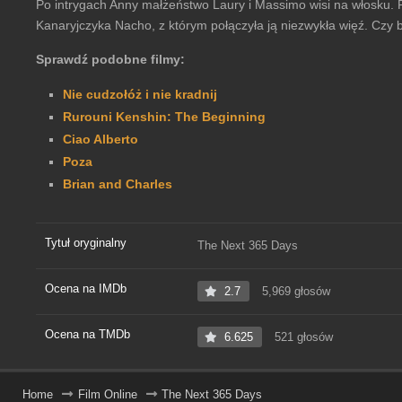
Po intrygach Anny małżeństwo Laury i Massimo wisi na włosku. 
Kanaryjczyka Nacho, z którym połączyła ją niezwykła więź. C
Sprawdź podobne filmy:
Nie cudzołóż i nie kradnij
Rurouni Kenshin: The Beginning
Ciao Alberto
Poza
Brian and Charles
Tytuł oryginalny
The Next 365 Days
Ocena na IMDb
2.7
5,969 głosów
Ocena na TMDb
6.625
521 głosów
Home
Film Online
The Next 365 Days