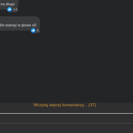
ą na długo
14
eźle walnąć w głowe xD
6
Wczytaj więcej komentarzy... (37)