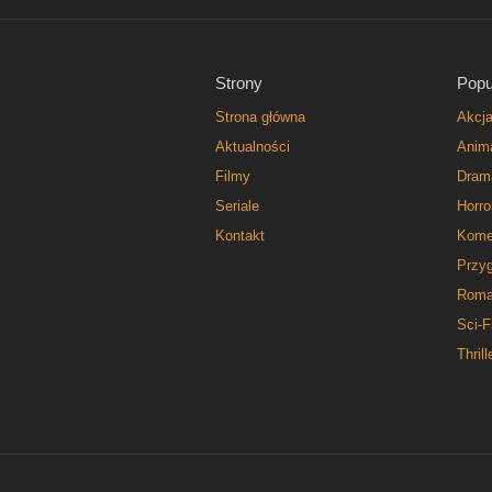
Strony
Popu
Strona główna
Akcj
Aktualności
Anim
Filmy
Dram
Seriale
Horro
Kontakt
Kome
Przy
Roma
Sci-F
Thrill