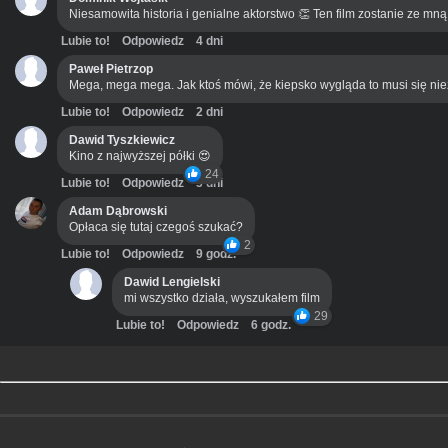
Niesamowita historia i genialne aktorstwo 👏 Ten film zostanie ze mn
Lubie to!
Odpowiedz
4 dni
Paweł Pietrzop
Mega, mega mega. Jak ktoś mówi, że kiepsko wygląda to musi się ni
Lubie to!
Odpowiedz
2 dni
Dawid Tyszkiewicz
Kino z najwyższej półki 😍
24
Lubie to!
Odpowiedz
3 dni
Adam Dąbrowski
Opłaca się tutaj czegoś szukać?
2
Lubie to!
Odpowiedz
9 godz.
Dawid Lengielski
mi wszystko działa, wyszukałem film
29
Lubie to!
Odpowiedz
6 godz.